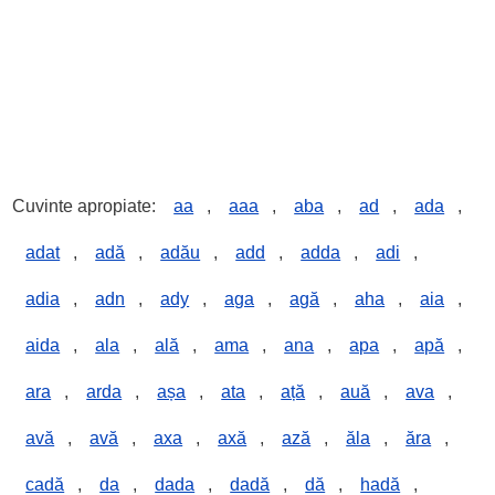
Cuvinte apropiate:
aa
,
aaa
,
aba
,
ad
,
ada
,
adat
,
adă
,
adău
,
add
,
adda
,
adi
,
adia
,
adn
,
ady
,
aga
,
agă
,
aha
,
aia
,
aida
,
ala
,
ală
,
ama
,
ana
,
apa
,
apă
,
ara
,
arda
,
așa
,
ata
,
ață
,
auă
,
ava
,
avă
,
avă
,
axa
,
axă
,
ază
,
ăla
,
ăra
,
cadă
,
da
,
dada
,
dadă
,
dă
,
hadă
,