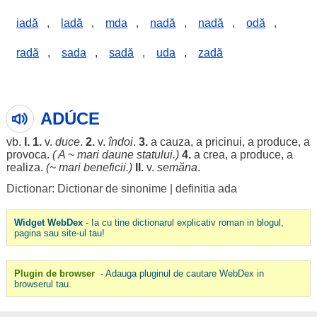
iadă
,
ladă
,
mda
,
nadă
,
nadă
,
odă
,
radă
,
sada
,
sadă
,
uda
,
zadă
ADÚCE
vb.
I.
1.
v.
duce
.
2.
v.
îndoi
.
3.
a
cauza
, a
pricinui
, a
produce
, a
provoca
.
( A ~
mari
daune
statului
.)
4.
a
crea
, a
produce
, a
realiza
.
(~
mari
beneficii
.)
II.
v.
semăna
.
Dictionar: Dictionar de sinonime
|
definitia ada
Widget WebDex
- Ia cu tine dictionarul explicativ roman in blogul,
pagina sau site-ul tau!
Plugin de browser
- Adauga pluginul de cautare WebDex in
browserul tau.