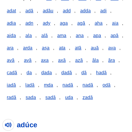
adat
,
adă
,
adău
,
add
,
adda
,
adi
,
adia
,
adn
,
ady
,
aga
,
agă
,
aha
,
aia
,
aida
,
ala
,
ală
,
ama
,
ana
,
apa
,
apă
,
ara
,
arda
,
așa
,
ata
,
ață
,
auă
,
ava
,
avă
,
avă
,
axa
,
axă
,
ază
,
ăla
,
ăra
,
cadă
,
da
,
dada
,
dadă
,
dă
,
hadă
,
iadă
,
ladă
,
mda
,
nadă
,
nadă
,
odă
,
radă
,
sada
,
sadă
,
uda
,
zadă
adúce