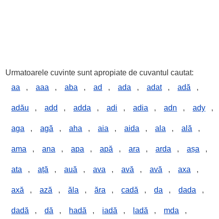
Urmatoarele cuvinte sunt apropiate de cuvantul cautat:
aa
,
aaa
,
aba
,
ad
,
ada
,
adat
,
adă
,
adău
,
add
,
adda
,
adi
,
adia
,
adn
,
ady
,
aga
,
agă
,
aha
,
aia
,
aida
,
ala
,
ală
,
ama
,
ana
,
apa
,
apă
,
ara
,
arda
,
așa
,
ata
,
ață
,
auă
,
ava
,
avă
,
avă
,
axa
,
axă
,
ază
,
ăla
,
ăra
,
cadă
,
da
,
dada
,
dadă
,
dă
,
hadă
,
iadă
,
ladă
,
mda
,