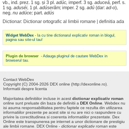
vb., ind. prez. 1 sg. și 3 pl.
adúc
,
imperf. 3 sg.
aduceá
,
perf. s.
1 sg.
aduséi
,
1 pl.
adúserăm
;
imper. 2 sg.
adú
(dar:
ad
-o
),
neg
.
nu
adúce
;
part
.
adús
Dictionar: Dictionar ortografic al limbii romane
|
definitia ada
Widget WebDex
- Ia cu tine dictionarul explicativ roman in blogul,
pagina sau site-ul tau!
Plugin de browser
- Adauga pluginul de cautare WebDex in
browserul tau.
Contact WebDex
Copyright (C) 2004-2026 DEX online (http://dexonline.ro).
Informatii despre licenta
Majoritatea definitiilor incluse in acest
dictionar explicativ roman
online sunt preluate din baza de definitii a
DEX Online
. Webdex nu
isi asuma responsabilitatea pentru faptele ce rezulta din utilizarea
informatiilor prezente pe acest site si nu are nici o raspundere cu
privire la corectitudinea si coerenta informatiilor prezentate. Dex
Online este transpunerea pe internet a unor dictionare de prestigiu
ale limbii romane. DEX Online -
dictionar explicativ roman
este