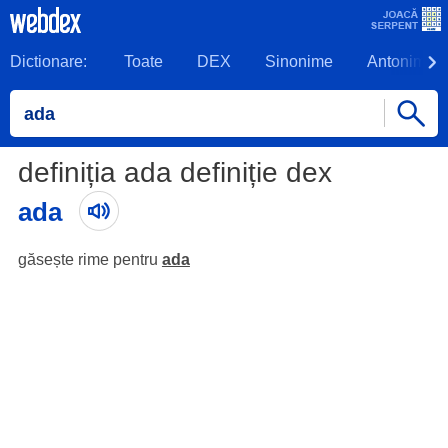
Dictionare:
Toate
DEX
Sinonime
Antonime
definiția ada definiție dex
ada
găsește rime pentru
ada