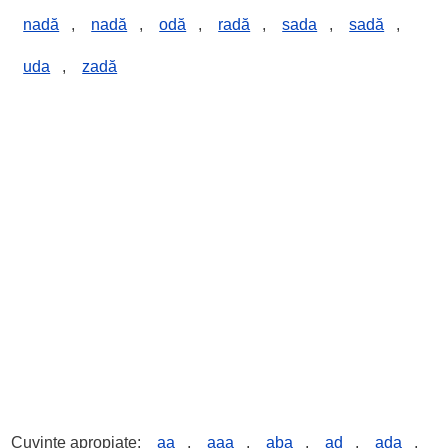
nadă
,
nadă
,
odă
,
radă
,
sada
,
sadă
,
uda
,
zadă
Cuvinte apropiate:
aa
,
aaa
,
aba
,
ad
,
ada
,