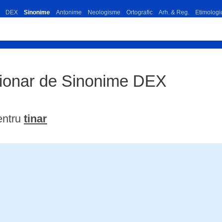
DEX
Sinonime
Antonime
Neologisme
Ortografic
Arh. & Reg.
Etimologi
ctionar de Sinonime DEX
entru
tinar