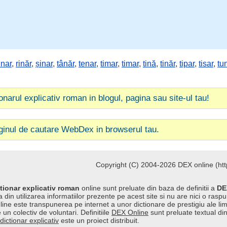
inar
,
rinăr
,
șinar
,
tânăr
,
tenar
,
timar
,
timar
,
tină
,
tinăr
,
tipar
,
tisar
,
tu
ionarul explicativ roman in blogul, pagina sau site-ul tau!
ginul de cautare WebDex in browserul tau.
Copyright (C) 2004-2026 DEX online (http
tionar explicativ roman
online sunt preluate din baza de definitii a
DE
 din utilizarea informatiilor prezente pe acest site si nu are nici o raspu
line este transpunerea pe internet a unor dictionare de prestigiu ale l
 un colectiv de voluntari. Definitiile
DEX Online
sunt preluate textual di
dictionar explicativ
este un proiect distribuit.