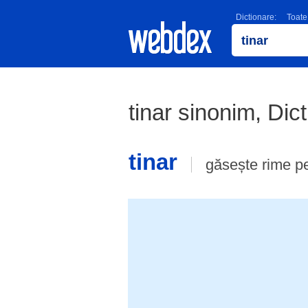
Dictionare:
Toate
tinar sinonim, Di
tinar
găsește rime p