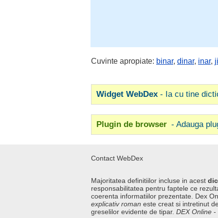
Cuvinte apropiate:
binar
,
dinar
,
inar
,
j
Widget WebDex
- Ia cu tine dict
Plugin de browser
- Adauga plu
Contact WebDex
Majoritatea definitiilor incluse in acest
dic
responsabilitatea pentru faptele ce rezulta
coerenta informatiilor prezentate. Dex On
explicativ roman
este creat si intretinut de
greselilor evidente de tipar.
DEX Online
-