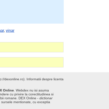
nar
,
vinar
://dexonline.ro).
Informatii despre licenta
X Online
. Webdex nu isi asuma
ndere cu privire la corectitudinea si
imbii romane. DEX Online -
dictionar
n sursele mentionate, cu exceptia