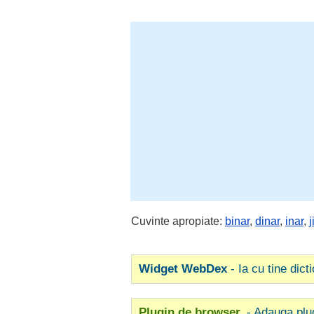
Cuvinte apropiate:
binar
,
dinar
,
inar
,
j
Widget WebDex
- Ia cu tine dict
Plugin de browser
- Adauga plu