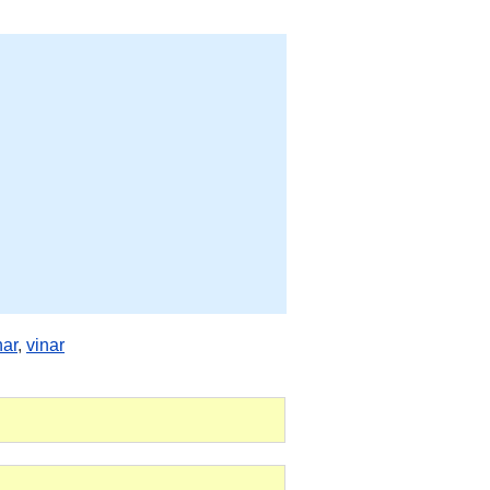
nar
,
vinar