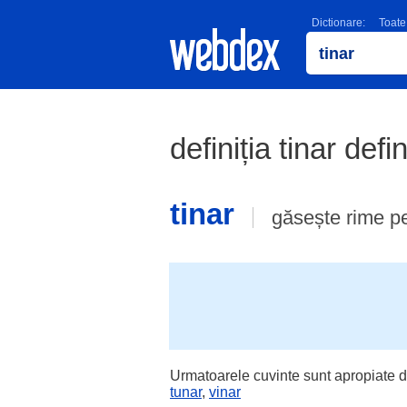
Dictionare:
Toate
definiția tinar defi
tinar
găsește rime p
Urmatoarele cuvinte sunt apropiate d
tunar
,
vinar