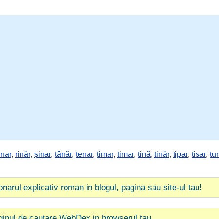
inar
,
rinăr
,
șinar
,
tânăr
,
tenar
,
timar
,
timar
,
tină
,
tinăr
,
tipar
,
tisar
,
tu
ionarul explicativ roman in blogul, pagina sau site-ul tau!
ginul de cautare WebDex in browserul tau.