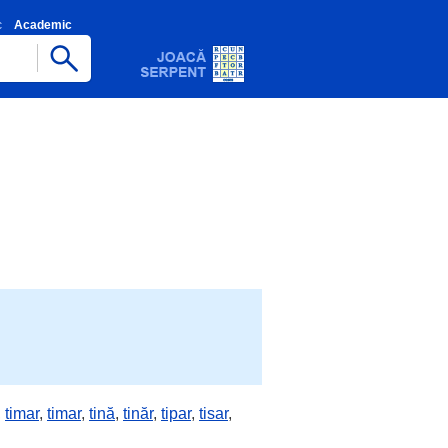
c
Academic
,
timar
,
timar
,
tină
,
tinăr
,
tipar
,
tisar
,