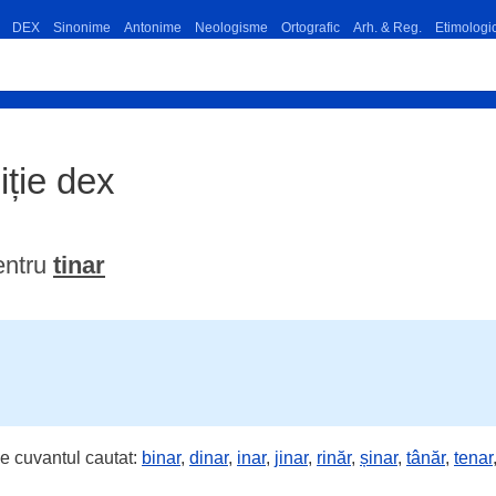
DEX
Sinonime
Antonime
Neologisme
Ortografic
Arh. & Reg.
Etimologi
niție dex
entru
tinar
e cuvantul cautat:
binar
,
dinar
,
inar
,
jinar
,
rinăr
,
șinar
,
tânăr
,
tenar