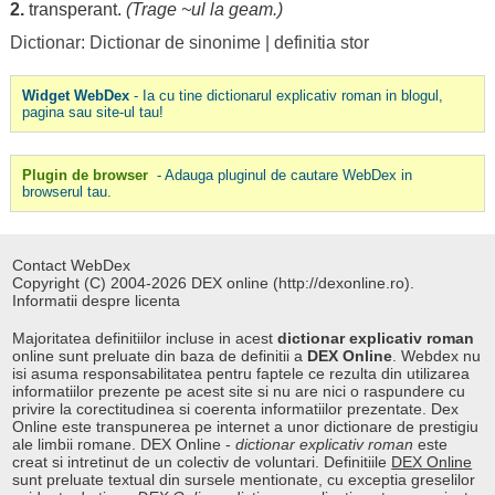
2.
transperant
.
(
Trage
~ul la
geam
.)
Dictionar: Dictionar de sinonime
|
definitia stor
Widget WebDex
- Ia cu tine dictionarul explicativ roman in blogul,
pagina sau site-ul tau!
Plugin de browser
- Adauga pluginul de cautare WebDex in
browserul tau.
Contact WebDex
Copyright (C) 2004-2026 DEX online (http://dexonline.ro).
Informatii despre licenta
Majoritatea definitiilor incluse in acest
dictionar explicativ roman
online sunt preluate din baza de definitii a
DEX Online
. Webdex nu
isi asuma responsabilitatea pentru faptele ce rezulta din utilizarea
informatiilor prezente pe acest site si nu are nici o raspundere cu
privire la corectitudinea si coerenta informatiilor prezentate. Dex
Online este transpunerea pe internet a unor dictionare de prestigiu
ale limbii romane. DEX Online -
dictionar explicativ roman
este
creat si intretinut de un colectiv de voluntari. Definitiile
DEX Online
sunt preluate textual din sursele mentionate, cu exceptia greselilor