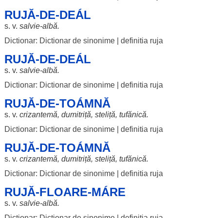
RUJĂ-DE-DEÁL
s. v.
salvie
-
albă
.
Dictionar: Dictionar de sinonime
|
definitia ruja
RUJĂ-DE-DEÁL
s. v.
salvie
-
albă
.
Dictionar: Dictionar de sinonime
|
definitia ruja
RUJĂ-DE-TOÁMNĂ
s. v.
crizantemă
,
dumitriță
,
steliță
,
tufănică
.
Dictionar: Dictionar de sinonime
|
definitia ruja
RUJĂ-DE-TOÁMNĂ
s. v.
crizantemă
,
dumitriță
,
steliță
,
tufănică
.
Dictionar: Dictionar de sinonime
|
definitia ruja
RUJĂ-FLOARE-MÁRE
s. v.
salvie
-
albă
.
Dictionar: Dictionar de sinonime
|
definitia ruja