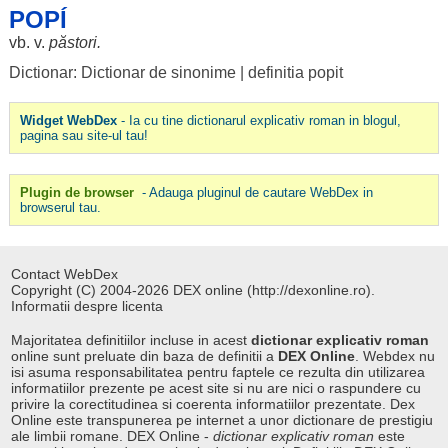
POPÍ
vb. v.
păstori
.
Dictionar: Dictionar de sinonime
|
definitia popit
Widget WebDex
- Ia cu tine dictionarul explicativ roman in blogul,
pagina sau site-ul tau!
Plugin de browser
- Adauga pluginul de cautare WebDex in
browserul tau.
Contact WebDex
Copyright (C) 2004-2026 DEX online (http://dexonline.ro).
Informatii despre licenta
Majoritatea definitiilor incluse in acest
dictionar explicativ roman
online sunt preluate din baza de definitii a
DEX Online
. Webdex nu
isi asuma responsabilitatea pentru faptele ce rezulta din utilizarea
informatiilor prezente pe acest site si nu are nici o raspundere cu
privire la corectitudinea si coerenta informatiilor prezentate. Dex
Online este transpunerea pe internet a unor dictionare de prestigiu
ale limbii romane. DEX Online -
dictionar explicativ roman
este