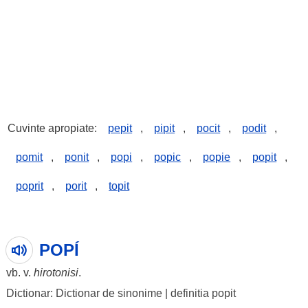
Cuvinte apropiate:
pepit
,
pipit
,
pocit
,
podit
,
pomit
,
ponit
,
popi
,
popic
,
popie
,
popit
,
poprit
,
porit
,
topit
POPÍ
vb. v.
hirotonisi
.
Dictionar: Dictionar de sinonime
|
definitia popit