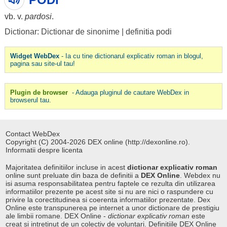
vb. v.
pardosi
.
Dictionar: Dictionar de sinonime
|
definitia podi
Widget WebDex
- Ia cu tine dictionarul explicativ roman in blogul,
pagina sau site-ul tau!
Plugin de browser
- Adauga pluginul de cautare WebDex in
browserul tau.
Contact WebDex
Copyright (C) 2004-2026 DEX online (http://dexonline.ro).
Informatii despre licenta
Majoritatea definitiilor incluse in acest
dictionar explicativ roman
online sunt preluate din baza de definitii a
DEX Online
. Webdex nu
isi asuma responsabilitatea pentru faptele ce rezulta din utilizarea
informatiilor prezente pe acest site si nu are nici o raspundere cu
privire la corectitudinea si coerenta informatiilor prezentate. Dex
Online este transpunerea pe internet a unor dictionare de prestigiu
ale limbii romane. DEX Online -
dictionar explicativ roman
este
creat si intretinut de un colectiv de voluntari. Definitiile
DEX Online