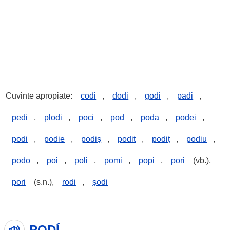
Cuvinte apropiate:
codi
,
dodi
,
godi
,
padi
,
pedi
,
plodi
,
poci
,
pod
,
poda
,
podei
,
podi
,
podie
,
podiș
,
podit
,
podiț
,
podiu
,
podo
,
poi
,
poli
,
pomi
,
popi
,
pori
(vb.),
pori
(s.n.),
rodi
,
șodi
PODÍ