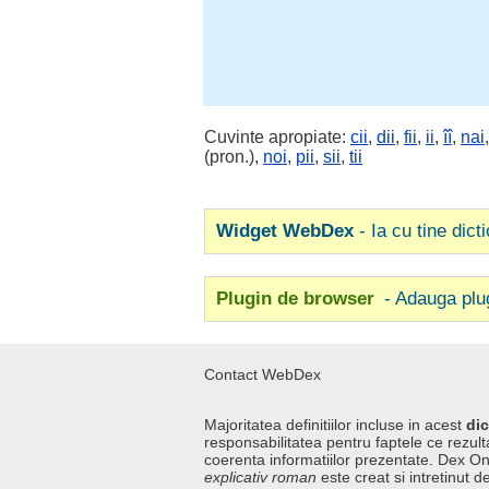
Cuvinte apropiate:
cii
,
dii
,
fii
,
ii
,
îî
,
nai
(pron.),
noi
,
pii
,
sii
,
tii
Widget WebDex
- Ia cu tine dict
Plugin de browser
- Adauga plu
Contact WebDex
Majoritatea definitiilor incluse in acest
dic
responsabilitatea pentru faptele ce rezulta
coerenta informatiilor prezentate. Dex On
explicativ roman
este creat si intretinut de