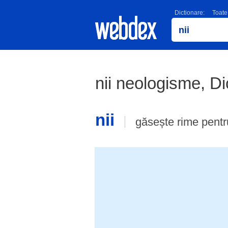
Dictionare:
Toate
nii neologisme, D
nii
găsește rime pent