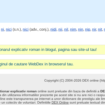
,
ni
,
nici
(s.n.),
nici
(adv., conj.),
nidi
,
nii
,
nil
,
nim
,
nin
,
nip
,
nir
,
nit
,
ionarul explicativ roman in blogul, pagina sau site-ul tau!
ginul de cautare WebDex in browserul tau.
Copyright (C) 2004-2026 DEX online (http
tionar explicativ roman
online sunt preluate din baza de definitii a
DE
 din utilizarea informatiilor prezente pe acest site si nu are nici o raspu
line este transpunerea pe internet a unor dictionare de prestigiu ale l
 un colectiv de voluntari. Definitiile
DEX Online
sunt preluate textual di