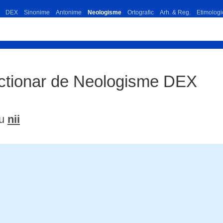
DEX
Sinonime
Antonime
Neologisme
Ortografic
Arh. & Reg.
Etimologi
ictionar de Neologisme DEX
ru
nii