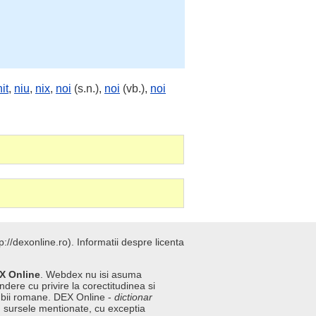
nit
,
niu
,
nix
,
noi
(s.n.),
noi
(vb.),
noi
://dexonline.ro).
Informatii despre licenta
X Online
. Webdex nu isi asuma
ndere cu privire la corectitudinea si
imbii romane. DEX Online -
dictionar
n sursele mentionate, cu exceptia