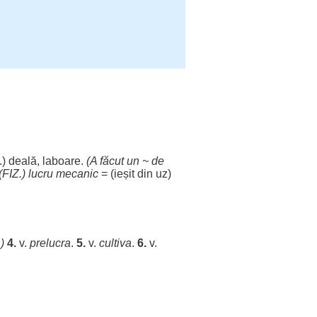
v.)
deală
,
laboare
.
(A
făcut
un ~ de
(FIZ.) lucru
mecanic
= (
ieșit
din
uz
)
)
4.
v.
prelucra
.
5.
v.
cultiva
.
6.
v.