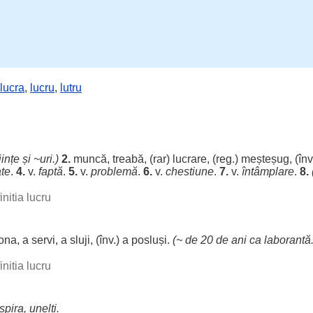
lucra
,
lucru
,
lutru
iințe
și ~
uri
.)
2.
muncă
,
treabă
, (
rar
)
lucrare
, (reg.)
meșteșug
, (în
ate
.
4.
v.
faptă
.
5.
v.
problemă
.
6.
v.
chestiune
.
7.
v.
întâmplare
.
8.
initia lucru
iona
, a
servi
, a
sluji
, (înv.) a
posluși
.
(~ de 20 de
ani
ca laborantă.
initia lucru
spira
,
unelti
.