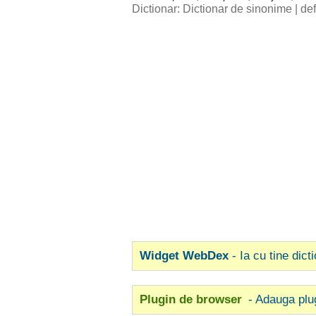
Dictionar: Dictionar de sinonime
|
def
Widget WebDex
- Ia cu tine dict
Plugin de browser
- Adauga plu