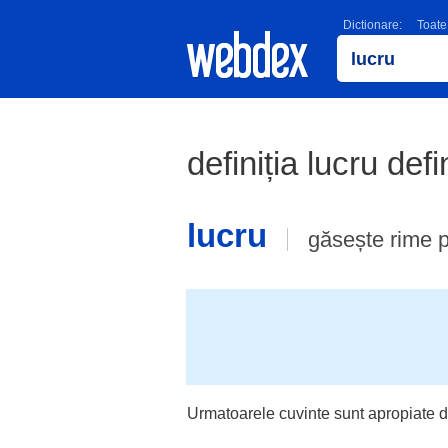
Dictionare:
Toate
definiția lucru defi
lucru
găsește rime 
Urmatoarele cuvinte sunt apropiate d