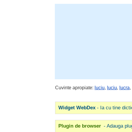
Cuvinte apropiate:
luciu
,
luciu
,
lucra
,
Widget WebDex
- Ia cu tine dict
Plugin de browser
- Adauga plu