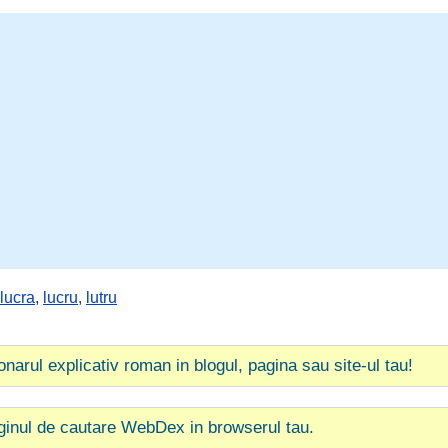
lucra
,
lucru
,
lutru
ionarul explicativ roman in blogul, pagina sau site-ul tau!
ginul de cautare WebDex in browserul tau.