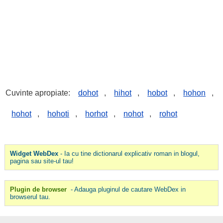
Cuvinte apropiate:
dohot
,
hihot
,
hobot
,
hohon
,
hohot
,
hohoti
,
horhot
,
nohot
,
rohot
Widget WebDex
- Ia cu tine dictionarul explicativ roman in blogul,
pagina sau site-ul tau!
Plugin de browser
- Adauga pluginul de cautare WebDex in
browserul tau.