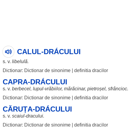
CALUL-DRÁCULUI
s. v.
libelulă
.
Dictionar: Dictionar de sinonime
|
definitia dracilor
CAPRA-DRÁCULUI
s. v.
berbecel
,
lupul
-
vrăbiilor
,
mărăcinar
,
pietroșel
,
sfrâncioc
.
Dictionar: Dictionar de sinonime
|
definitia dracilor
CĂRUȚA-DRÁCULUI
s. v.
scaiul
-
dracului
.
Dictionar: Dictionar de sinonime
|
definitia dracilor