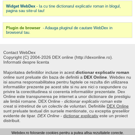
Widget WebDex
- Ia cu tine dictionarul explicativ roman in blogul,
pagina sau site-ul tau!
Plugin de browser
- Adauga pluginul de cautare WebDex in
browserul tau.
Contact WebDex
Copyright (C) 2004-2026 DEX online (http://dexonline.ro).
Informatii despre licenta
Majoritatea definitiilor incluse in acest
dictionar explicativ roman
online sunt preluate din baza de definitii a
DEX Online
. Webdex nu
isi asuma responsabilitatea pentru faptele ce rezulta din utilizarea
informatiilor prezente pe acest site si nu are nici o raspundere cu
privire la corectitudinea si coerenta informatiilor prezentate. Dex
Online este transpunerea pe internet a unor dictionare de prestigiu
ale limbii romane. DEX Online -
dictionar explicativ roman
este
creat si intretinut de un colectiv de voluntari. Definitiile
DEX Online
sunt preluate textual din sursele mentionate, cu exceptia greselilor
evidente de tipar.
DEX Online
-
dictionar explicativ
este un proiect
distribuit.
Webdex.ro foloseste cookies pentru a putea afisa rezultatele corecte.