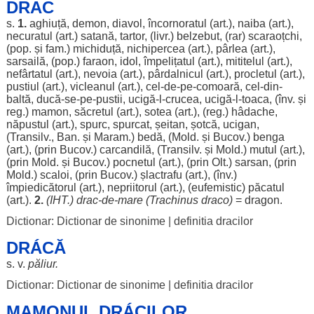
DRAC
s.
1.
aghiuță
,
demon
,
diavol
,
încornoratul
(art.),
naiba
(art.),
necuratul
(art.)
satană
,
tartor
, (livr.)
belzebut
, (
rar
)
scaraoțchi
,
(pop. și fam.)
michiduță
,
nichipercea
(art.),
pârlea
(art.),
sarsailă
, (pop.)
faraon
,
idol
,
împelițatul
(art.),
mititelul
(art.),
nefârtatul
(art.),
nevoia
(art.),
pârdalnicul
(art.),
procletul
(art.),
pustiul
(art.),
vicleanul
(art.), cel-de-pe-
comoară
, cel-din-
baltă
,
ducă
-se-pe-
pustii
,
ucigă
-l-
crucea
,
ucigă
-l-
toaca
, (înv. și
reg.)
mamon
,
săcretul
(art.),
sotea
(art.), (reg.)
hâdache
,
năpustul
(art.),
spurc
,
spurcat
,
șeitan
,
șotcă
,
ucigan
,
(Transilv.,
Ban
. și
Maram
.)
bedă
, (Mold. și Bucov.)
benga
(art.), (prin Bucov.)
carcandilă
, (Transilv. și Mold.)
mutul
(art.),
(prin Mold. și Bucov.)
pocnetul
(art.), (prin Olt.)
sarsan
, (prin
Mold.)
scaloi
, (prin Bucov.)
șlactrafu
(art.), (înv.)
împiedicătorul
(art.),
nepriitorul
(art.), (eufemistic)
păcatul
(art.).
2.
(IHT.)
drac
-de-
mare
(Trachinus draco)
=
dragon
.
Dictionar: Dictionar de sinonime
|
definitia dracilor
DRÁCĂ
s. v.
păliur
.
Dictionar: Dictionar de sinonime
|
definitia dracilor
MAMONUL DRÁCILOR