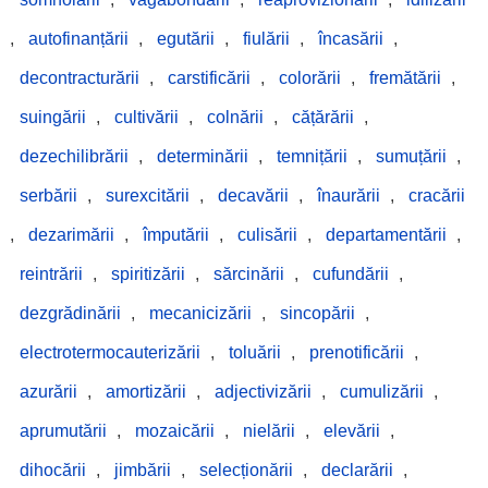
,
autofinanțării
,
egutării
,
fiulării
,
încasării
,
decontracturării
,
carstificării
,
colorării
,
fremătării
,
suingării
,
cultivării
,
colnării
,
cățărării
,
dezechilibrării
,
determinării
,
temnițării
,
sumuțării
,
serbării
,
surexcitării
,
decavării
,
înaurării
,
cracării
,
dezarimării
,
împutării
,
culisării
,
departamentării
,
reintrării
,
spiritizării
,
sărcinării
,
cufundării
,
dezgrădinării
,
mecanicizării
,
sincopării
,
electrotermocauterizării
,
toluării
,
prenotificării
,
azurării
,
amortizării
,
adjectivizării
,
cumulizării
,
aprumutării
,
mozaicării
,
nielării
,
elevării
,
dihocării
,
jimbării
,
selecționării
,
declarării
,