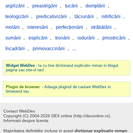
argilizării
,
preastrigării
,
țucării
,
domptării
,
teologizării
,
predicativizării
,
tăciunării
,
nitrificării
,
molării
,
interesării
,
perfecționării
,
străbălării
,
sumării
,
esplicării
,
tronării
,
iodurării
,
priostricării
,
încadrării
,
primovaccinării
,
...
Widget WebDex
- Ia cu tine dictionarul explicativ roman in blogul,
pagina sau site-ul tau!
Plugin de browser
- Adauga pluginul de cautare WebDex in
browserul tau.
Contact WebDex
Copyright (C) 2004-2026 DEX online (http://dexonline.ro).
Informatii despre licenta
Majoritatea definitiilor incluse in acest
dictionar explicativ roman