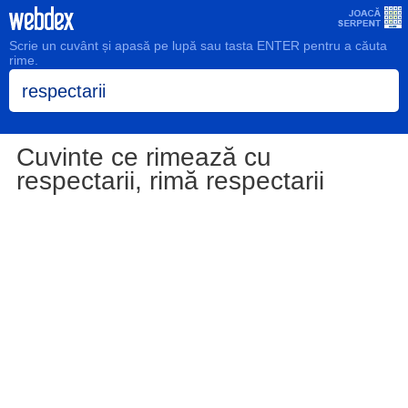
Scrie un cuvânt și apasă pe lupă sau tasta ENTER pentru a căuta
rime.
Cuvinte ce rimează cu
respectarii, rimă respectarii