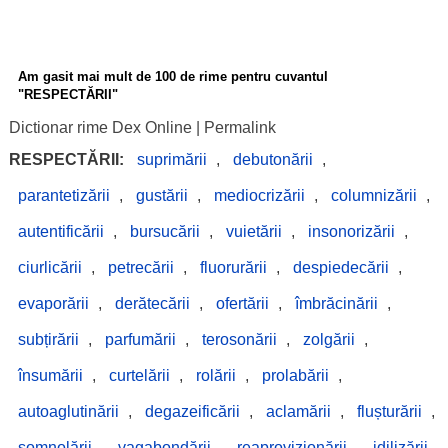
Am gasit mai mult de 100 de rime pentru cuvantul
"RESPECTĂRII"
Dictionar rime Dex Online
|
Permalink
RESPECTĂRII:
suprimării
,
debutonării
,
parantetizării
,
gustării
,
mediocrizării
,
columnizării
,
autentificării
,
bursucării
,
vuietării
,
insonorizării
,
ciurlicării
,
petrecării
,
fluorurării
,
despiedecării
,
evaporării
,
derătecării
,
ofertării
,
îmbrăcinării
,
subțirării
,
parfumării
,
terosonării
,
zolgării
,
însumării
,
curtelării
,
rolării
,
prolabării
,
autoaglutinării
,
degazeificării
,
aclamării
,
flușturării
,
somnolării
,
vagabondării
,
reaprovizionării
,
idilizării