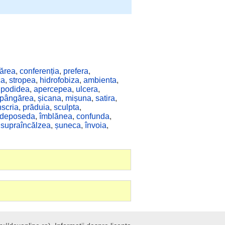
ărea
,
conferenția
,
prefera
,
ca
,
stropea
,
hidrofobiza
,
ambienta
,
,
podidea
,
apercepea
,
ulcera
,
pângărea
,
șicana
,
mișuna
,
satira
,
nscria
,
prăduia
,
sculpta
,
deposeda
,
îmblănea
,
confunda
,
,
supraîncălzea
,
șuneca
,
învoia
,