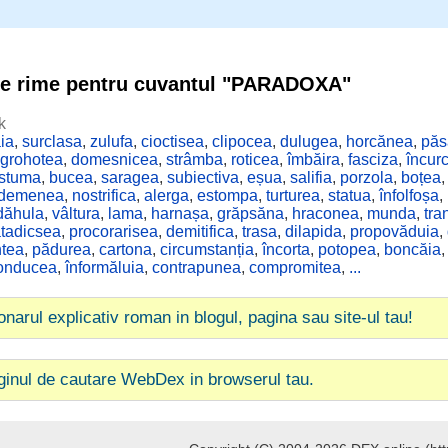
de rime pentru cuvantul "PARADOXA"
k
ăia
,
surclasa
,
zulufa
,
cioctisea
,
clipocea
,
dulugea
,
horcănea
,
păs
grohotea
,
domesnicea
,
strâmba
,
roticea
,
îmbăira
,
fasciza
,
încur
stuma
,
bucea
,
saragea
,
subiectiva
,
eșua
,
salifia
,
porzola
,
boțea
demenea
,
nostrifica
,
alerga
,
estompa
,
turturea
,
statua
,
înfolfoșa
,
dăhula
,
vâltura
,
lama
,
harnașa
,
grăpsăna
,
hraconea
,
munda
,
tra
tadicsea
,
procorarisea
,
demitifica
,
trasa
,
dilapida
,
propovăduia
,
ntea
,
pădurea
,
cartona
,
circumstanția
,
încorta
,
potopea
,
boncăia
onducea
,
înformăluia
,
contrapunea
,
compromitea
,
...
ionarul explicativ roman in blogul, pagina sau site-ul tau!
ginul de cautare WebDex in browserul tau.