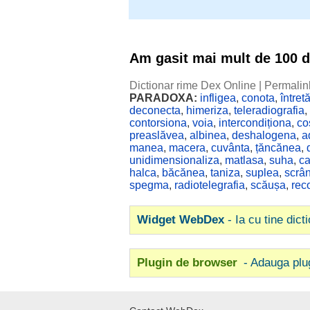
Am gasit mai mult de 100 
Dictionar rime Dex Online
|
Permalin
PARADOXA:
infligea
,
conota
,
întret
deconecta
,
himeriza
,
teleradiografia
,
contorsiona
,
voia
,
intercondiționa
,
co
preaslăvea
,
albinea
,
deshalogena
,
a
manea
,
macera
,
cuvânta
,
țăncănea
,
unidimensionaliza
,
matlasa
,
suha
,
ca
halca
,
băcănea
,
taniza
,
suplea
,
scrâ
spegma
,
radiotelegrafia
,
scăușa
,
rec
Widget WebDex
- Ia cu tine dict
Plugin de browser
- Adauga plu