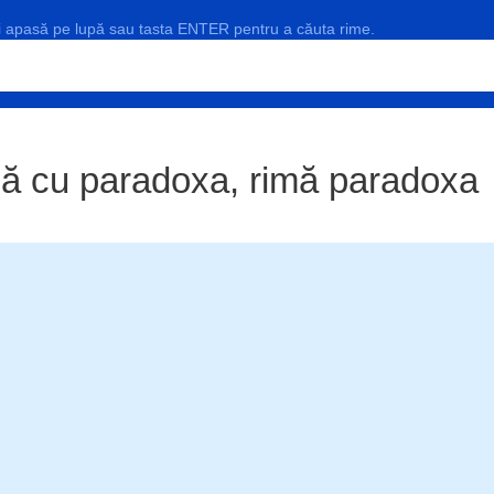
și apasă pe lupă sau tasta ENTER pentru a căuta rime.
ză cu paradoxa, rimă paradoxa