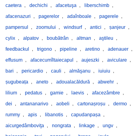
caetera
,
dechichi
,
afacetuşa
,
liberschimb
,
afacenazuri
,
pagerelor
,
adaînboale
,
pagerele
,
pampersul
,
zoomului
,
windsurf
,
antici
,
șanjeur
,
cylix
,
alpatov
,
boubătrân
,
altman
,
aştileu
,
feedbackul
,
trigono
,
pipeline
,
aretino
,
adenauer
,
effusum
,
afacecumîltaiecapul
,
aujeszki
,
aviculare
,
bari
,
pericardio
,
cauli
,
almăşanu
,
iuiuiu
,
șugubeața
,
aneto
,
adoualacăldură
,
abwehr
,
lilium
,
pedatus
,
gamie
,
laevis
,
afacezâmbre
,
dei
,
antananarivo
,
aobeli
,
cartonașroșu
,
dermo
,
rummy
,
apis
,
libanotis
,
capudanpașa
,
aicurgedâmboviţa
,
nongrata
,
linkage
,
ungv
,