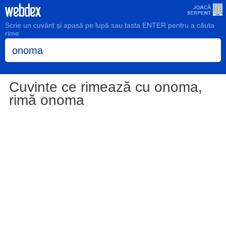
Scrie un cuvânt și apasă pe lupă sau tasta ENTER pentru a căuta
rime.
Cuvinte ce rimează cu onoma,
rimă onoma