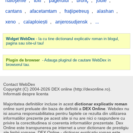
haioşenie
,
toxi
,
pagerului
,
bronç
,
joule
,
cantans
,
afacetamtam
,
fraţiipetreuş
,
alashan
,
xeno
,
calaploiești
,
anjerosudjensk
,
...
Widget WebDex
- Ia cu tine dictionarul explicativ roman in blogul,
pagina sau site-ul tau!
Plugin de browser
- Adauga pluginul de cautare WebDex in
browserul tau.
Contact WebDex
Copyright (C) 2004-2026 DEX online (http://dexonline.ro).
Informatii despre licenta
Majoritatea definitiilor incluse in acest
dictionar explicativ roman
online sunt preluate din baza de definitii a
DEX Online
. Webdex nu
isi asuma responsabilitatea pentru faptele ce rezulta din utilizarea
informatiilor prezente pe acest site si nu are nici o raspundere cu
privire la corectitudinea si coerenta informatiilor prezentate. Dex
Online este transpunerea pe internet a unor dictionare de prestigiu
ale limbii romane. DEX Online -
dictionar explicativ roman
este