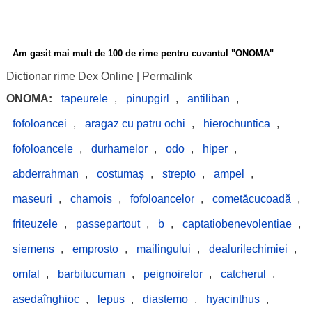
Am gasit mai mult de 100 de rime pentru cuvantul "ONOMA"
Dictionar rime Dex Online
|
Permalink
ONOMA:
tapeurele
,
pinupgirl
,
antiliban
,
fofoloancei
,
aragaz cu patru ochi
,
hierochuntica
,
fofoloancele
,
durhamelor
,
odo
,
hiper
,
abderrahman
,
costumaș
,
strepto
,
ampel
,
maseuri
,
chamois
,
fofoloancelor
,
cometăcucoadă
,
friteuzele
,
passepartout
,
b
,
captatiobenevolentiae
,
siemens
,
emprosto
,
mailingului
,
dealurilechimiei
,
omfal
,
barbitucuman
,
peignoirelor
,
catcherul
,
asedaînghioc
,
lepus
,
diastemo
,
hyacinthus
,