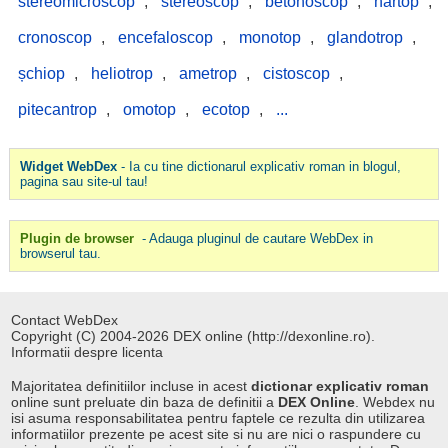
stereomicroscop
,
stereoscop
,
betonoscop
,
hârtop
,
cronoscop
,
encefaloscop
,
monotop
,
glandotrop
,
șchiop
,
heliotrop
,
ametrop
,
cistoscop
,
pitecantrop
,
omotop
,
ecotop
,
...
Widget WebDex
- Ia cu tine dictionarul explicativ roman in blogul,
pagina sau site-ul tau!
Plugin de browser
- Adauga pluginul de cautare WebDex in
browserul tau.
Contact WebDex
Copyright (C) 2004-2026 DEX online (http://dexonline.ro).
Informatii despre licenta
Majoritatea definitiilor incluse in acest
dictionar explicativ roman
online sunt preluate din baza de definitii a
DEX Online
. Webdex nu
isi asuma responsabilitatea pentru faptele ce rezulta din utilizarea
informatiilor prezente pe acest site si nu are nici o raspundere cu