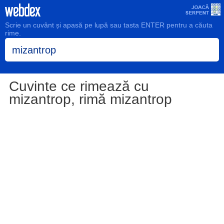
Scrie un cuvânt și apasă pe lupă sau tasta ENTER pentru a căuta
rime.
Cuvinte ce rimează cu
mizantrop, rimă mizantrop