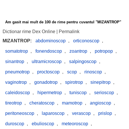
Am gasit mai mult de 100 de rime pentru cuvantul "MIZANTROP"
Dictionar rime Dex Online
|
Permalink
MIZANTROP:
abdominoscop
,
orticonoscop
,
somatotrop
,
fonendoscop
,
zoantrop
,
potropop
,
sinantrop
,
ultramicroscop
,
salpingoscop
,
pneumotrop
,
proctoscop
,
scop
,
rinoscop
,
vaginotrop
,
gonadotrop
,
spirotrop
,
sinepitrop
,
caleidoscop
,
hipermetrop
,
tuniscop
,
serioscop
,
tireotrop
,
cheratoscop
,
mamotrop
,
angioscop
,
peritoneoscop
,
laparoscop
,
verascop
,
prislop
,
duroscop
,
ebulioscop
,
meteoroscop
,