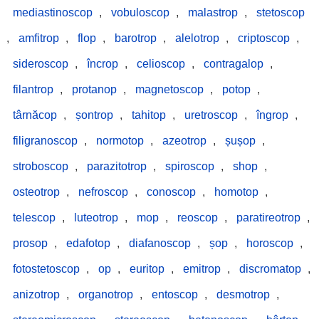
mediastinoscop
,
vobuloscop
,
malastrop
,
stetoscop
,
amfitrop
,
flop
,
barotrop
,
alelotrop
,
criptoscop
,
sideroscop
,
încrop
,
celioscop
,
contragalop
,
filantrop
,
protanop
,
magnetoscop
,
potop
,
târnăcop
,
șontrop
,
tahitop
,
uretroscop
,
îngrop
,
filigranoscop
,
normotop
,
azeotrop
,
șușop
,
stroboscop
,
parazitotrop
,
spiroscop
,
shop
,
osteotrop
,
nefroscop
,
conoscop
,
homotop
,
telescop
,
luteotrop
,
mop
,
reoscop
,
paratireotrop
,
prosop
,
edafotop
,
diafanoscop
,
șop
,
horoscop
,
fotostetoscop
,
op
,
euritop
,
emitrop
,
discromatop
,
anizotrop
,
organotrop
,
entoscop
,
desmotrop
,