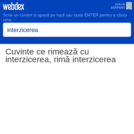
Scrie un cuvânt și apasă pe lupă sau tasta ENTER pentru a căuta
rime.
Cuvinte ce rimează cu
interzicerea, rimă interzicerea