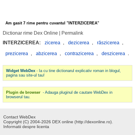
Am gasit 7 rime pentru cuvantul "INTERZICEREA"
Dictionar rime Dex Online
|
Permalink
INTERZICEREA:
zicerea
,
dezicerea
,
răszicerea
,
prezicerea
,
abzicerea
,
contrazicerea
,
deszicerea
.
Widget WebDex
- Ia cu tine dictionarul explicativ roman in blogul,
pagina sau site-ul tau!
Plugin de browser
- Adauga pluginul de cautare WebDex in
browserul tau.
Contact WebDex
Copyright (C) 2004-2026 DEX online (http://dexonline.ro).
Informatii despre licenta