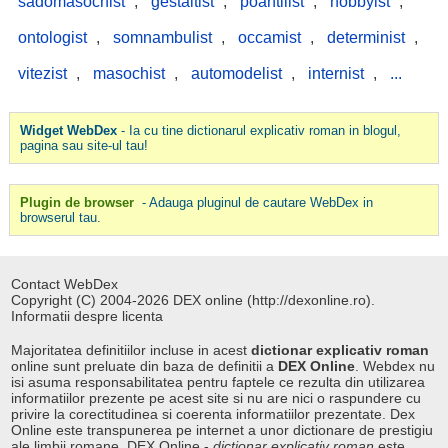
sadomasochist
,
gestaltist
,
poantilist
,
hobbyist
,
ontologist
,
somnambulist
,
occamist
,
determinist
,
vitezist
,
masochist
,
automodelist
,
internist
,
...
Widget WebDex
- Ia cu tine dictionarul explicativ roman in blogul,
pagina sau site-ul tau!
Plugin de browser
- Adauga pluginul de cautare WebDex in
browserul tau.
Contact WebDex
Copyright (C) 2004-2026 DEX online (http://dexonline.ro).
Informatii despre licenta
Majoritatea definitiilor incluse in acest
dictionar explicativ roman
online sunt preluate din baza de definitii a
DEX Online
. Webdex nu
isi asuma responsabilitatea pentru faptele ce rezulta din utilizarea
informatiilor prezente pe acest site si nu are nici o raspundere cu
privire la corectitudinea si coerenta informatiilor prezentate. Dex
Online este transpunerea pe internet a unor dictionare de prestigiu
ale limbii romane. DEX Online -
dictionar explicativ roman
este