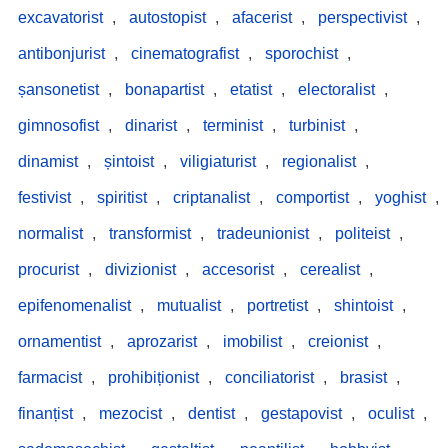
excavatorist
,
autostopist
,
afacerist
,
perspectivist
,
antibonjurist
,
cinematografist
,
sporochist
,
șansonetist
,
bonapartist
,
etatist
,
electoralist
,
gimnosofist
,
dinarist
,
terminist
,
turbinist
,
dinamist
,
șintoist
,
viligiaturist
,
regionalist
,
festivist
,
spiritist
,
criptanalist
,
comportist
,
yoghist
,
normalist
,
transformist
,
tradeunionist
,
politeist
,
procurist
,
divizionist
,
accesorist
,
cerealist
,
epifenomenalist
,
mutualist
,
portretist
,
shintoist
,
ornamentist
,
aprozarist
,
imobilist
,
creionist
,
farmacist
,
prohibiționist
,
conciliatorist
,
brasist
,
finanțist
,
mezocist
,
dentist
,
gestapovist
,
oculist
,