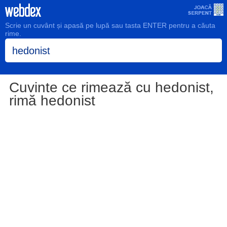
Scrie un cuvânt și apasă pe lupă sau tasta ENTER pentru a căuta
rime.
Cuvinte ce rimează cu hedonist,
rimă hedonist