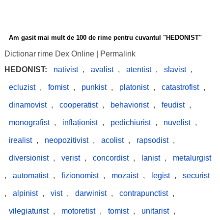
Am gasit mai mult de 100 de rime pentru cuvantul "HEDONIST"
Dictionar rime Dex Online
|
Permalink
HEDONIST:
nativist
,
avalist
,
atentist
,
slavist
,
ecluzist
,
fomist
,
punkist
,
platonist
,
catastrofist
,
dinamovist
,
cooperatist
,
behaviorist
,
feudist
,
monografist
,
inflaționist
,
pedichiurist
,
nuvelist
,
irealist
,
neopozitivist
,
acolist
,
rapsodist
,
diversionist
,
verist
,
concordist
,
lanist
,
metalurgist
,
automatist
,
fizionomist
,
mozaist
,
legist
,
securist
,
alpinist
,
vist
,
darwinist
,
contrapunctist
,
vilegiaturist
,
motoretist
,
tomist
,
unitarist
,