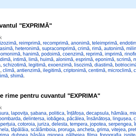
uvantul "EXPRIMĂ"
k
lizozimă
,
reimprimă
,
recomprimă
,
anonimă
,
teleimprimă
,
endoti
rasimă
,
heteronimă
,
supracomprimă
,
crimă
,
rimă
,
autonimă
,
mili
,
omonimă
,
hanimă
,
podoimă
,
coenzimă
,
reprimă
,
imprimă
,
rinof
idimă
,
intimă
,
limă
,
huimă
,
alonimă
,
esprimă
,
eponimă
,
scrimă
,
ă
,
schizotimă
,
legitimă
,
exoenzimă
,
lisozimă
,
diastimă
,
botriocim
ă
,
climă
,
antienzimă
,
ilegitimă
,
criptonimă
,
centimă
,
microclimă
,
himă
,
shimă
.
de rime pentru cuvantul "EXPRIMA"
k
sura
,
lapovița
,
șabana
,
politica
,
înțăfoșa
,
decapsula
,
hămăia
,
mi
bombarda
,
delintersa
,
iobăgea
,
păcălea
,
însănătoșa
,
lingușea
,
c
șperțuia
,
cotoroia
,
juriza
,
delesta
,
tempera
,
jopotea
,
serpengea
,
hela
,
tăpălăia
,
scălâmboia
,
proruga
,
ancheta
,
grima
,
vitejea
,
pre
rima
,
duhnea
,
hâșâia
,
mionea
,
gălbejea
,
filma
,
fonografia
,
ispit