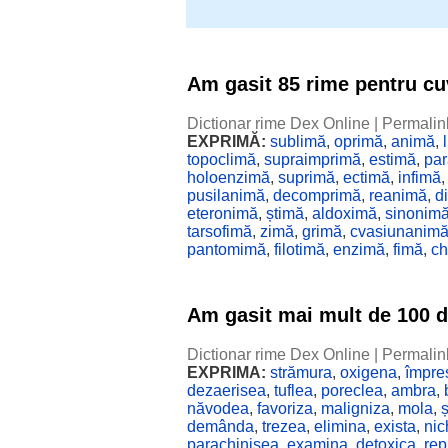
Am gasit 85 rime pentru c
Dictionar rime Dex Online
|
Permalin
EXPRIMĂ:
sublimă
,
oprimă
,
animă
,
topoclimă
,
supraimprimă
,
estimă
,
pa
holoenzimă
,
suprimă
,
ectimă
,
infimă
pusilanimă
,
decomprimă
,
reanimă
,
d
eteronimă
,
știmă
,
aldoximă
,
sinonim
tarsofimă
,
zimă
,
grimă
,
cvasiunanim
pantomimă
,
filotimă
,
enzimă
,
fimă
,
c
Am gasit mai mult de 100 
Dictionar rime Dex Online
|
Permalin
EXPRIMA:
strămura
,
oxigena
,
împre
dezaerisea
,
tuflea
,
poreclea
,
ambra
,
năvodea
,
favoriza
,
maligniza
,
mola
,
demânda
,
trezea
,
elimina
,
exista
,
nic
parachinisea
,
examina
,
detoxica
,
rep