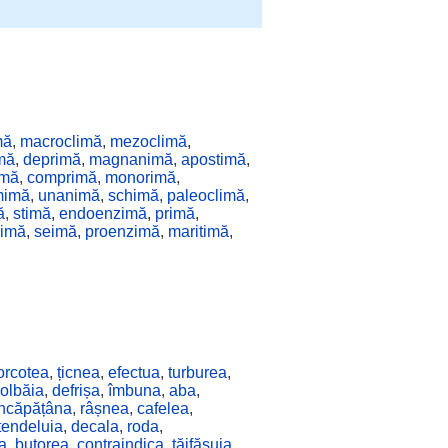
mă
,
macroclimă
,
mezoclimă
,
mă
,
deprimă
,
magnanimă
,
apostimă
,
imă
,
comprimă
,
monorimă
,
mimă
,
unanimă
,
schimă
,
paleoclimă
,
ă
,
stimă
,
endoenzimă
,
primă
,
cimă
,
seimă
,
proenzimă
,
maritimă
,
orcotea
,
țicnea
,
efectua
,
turburea
,
olbăia
,
defrișa
,
îmbuna
,
aba
,
încăpățâna
,
râșnea
,
cafelea
,
tendeluia
,
decala
,
roda
,
ea
,
butorea
,
contraindica
,
tăifăsuia
,