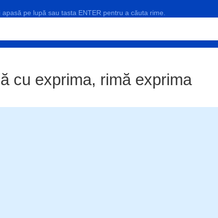
și apasă pe lupă sau tasta ENTER pentru a căuta rime.
ă cu exprima, rimă exprima