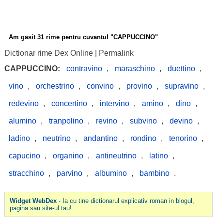
Am gasit 31 rime pentru cuvantul "CAPPUCCINO"
Dictionar rime Dex Online
|
Permalink
CAPPUCCINO:
contravino
,
maraschino
,
duettino
,
vino
,
orchestrino
,
convino
,
provino
,
supravino
,
redevino
,
concertino
,
intervino
,
amino
,
dino
,
alumino
,
tranpolino
,
revino
,
subvino
,
devino
,
ladino
,
neutrino
,
andantino
,
rondino
,
tenorino
,
capucino
,
organino
,
antineutrino
,
latino
,
stracchino
,
parvino
,
albumino
,
bambino
.
Widget WebDex
- Ia cu tine dictionarul explicativ roman in blogul,
pagina sau site-ul tau!