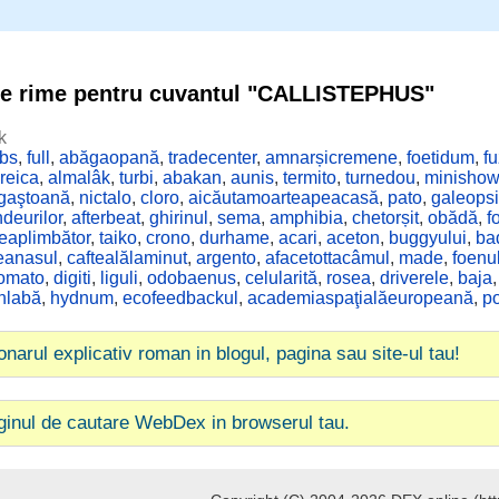
de rime pentru cuvantul "CALLISTEPHUS"
k
bs
,
full
,
abăgaopană
,
tradecenter
,
amnarșicremene
,
foetidum
,
fu
reica
,
almalâk
,
turbi
,
abakan
,
aunis
,
termito
,
turnedou
,
minishow
gaştoană
,
nictalo
,
cloro
,
aicăutamoarteapeacasă
,
pato
,
galeops
ndeurilor
,
afterbeat
,
ghirinul
,
sema
,
amphibia
,
chetorșit
,
obădă
,
f
eaplimbător
,
taiko
,
crono
,
durhame
,
acari
,
aceton
,
buggyului
,
ba
eanasul
,
caftealălaminut
,
argento
,
afacetottacâmul
,
made
,
foenu
omato
,
digiti
,
liguli
,
odobaenus
,
celularită
,
rosea
,
driverele
,
baja
nlabă
,
hydnum
,
ecofeedbackul
,
academiaspaţialăeuropeană
,
po
ionarul explicativ roman in blogul, pagina sau site-ul tau!
ginul de cautare WebDex in browserul tau.