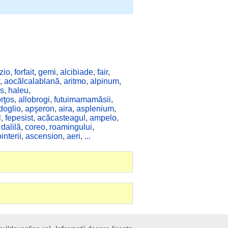
zio
,
forfait
,
gemi
,
alcibiade
,
fair
,
,
aocălcalablană
,
aritmo
,
alpinum
,
is
,
haleu
,
orţos
,
allobrogi
,
futuimamamăsii
,
doglio
,
apşeron
,
aira
,
asplenium
,
l
,
fepesist
,
acăcasteagul
,
ampelo
,
,
dalilă
,
coreo
,
roamingului
,
interii
,
ascension
,
aeri
,
...