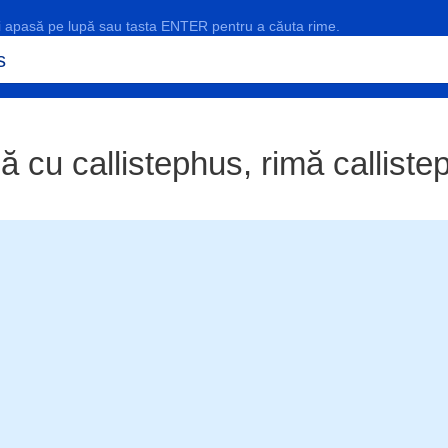
și apasă pe lupă sau tasta ENTER pentru a căuta rime.
 cu callistephus, rimă calliste