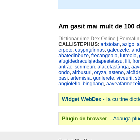
Am gasit mai mult de 100 
Dictionar rime Dex Online
|
Permalin
CALLISTEPHUS:
aristofan
,
azigo
,
a
erpeto
,
cuşpriţuînnas
,
gafeuzele
,
and
abatedinbuze
,
frecangeala
,
lutreola
,
afugidedraculşiadapestetasu
,
fili
,
fro
antrac
,
scrimeuri
,
afacelastânga
,
aav
ondo
,
airbusuri
,
oryza
,
asteno
,
aicăd
pasi
,
artemisia
,
gurilerele
,
viveurii
,
st
angiolello
,
bingbang
,
aaveafarmeceî
Widget WebDex
- Ia cu tine dict
Plugin de browser
- Adauga plu