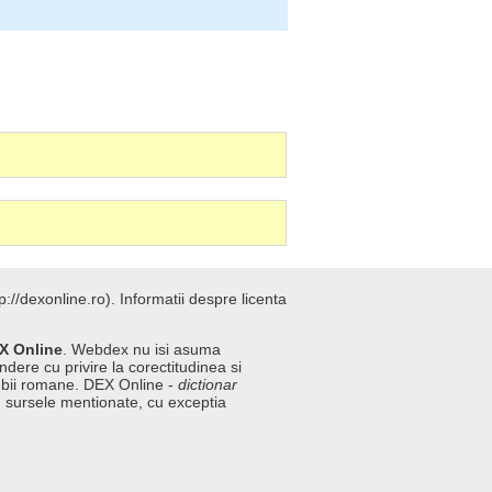
://dexonline.ro).
Informatii despre licenta
X Online
. Webdex nu isi asuma
ndere cu privire la corectitudinea si
imbii romane. DEX Online -
dictionar
n sursele mentionate, cu exceptia