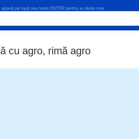
și apasă pe lupă sau tasta ENTER pentru a căuta rime.
ă cu agro, rimă agro