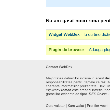
Nu am gasit nicio rima pen
Widget WebDex
- Ia cu tine dict
Plugin de browser
- Adauga plu
Contact WebDex
Majoritatea definitiilor incluse in acest
dic
responsabilitatea pentru faptele ce rezulta
coerenta informatiilor prezentate. Dex On
explicativ roman
este creat si intretinut de
greselilor evidente de tipar.
DEX Online
-
Curs valutar
|
Kurs walut
|
Pret fier vechi