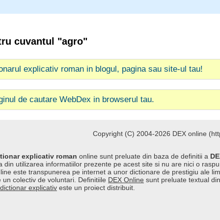
tru cuvantul "agro"
ionarul explicativ roman in blogul, pagina sau site-ul tau!
ginul de cautare WebDex in browserul tau.
Copyright (C) 2004-2026 DEX online (http
tionar explicativ roman
online sunt preluate din baza de definitii a
DE
 din utilizarea informatiilor prezente pe acest site si nu are nici o raspu
line este transpunerea pe internet a unor dictionare de prestigiu ale l
 un colectiv de voluntari. Definitiile
DEX Online
sunt preluate textual di
dictionar explicativ
este un proiect distribuit.