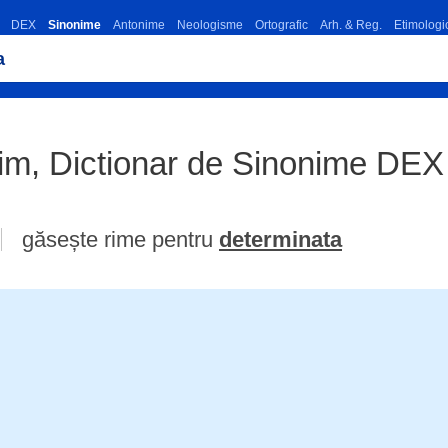
DEX
Sinonime
Antonime
Neologisme
Ortografic
Arh. & Reg.
Etimologi
im, Dictionar de Sinonime DEX
găsește rime pentru
determinata