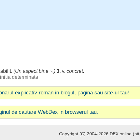
tabilit
.
(Un
aspect
bine
~.)
3.
v.
concret
.
initia determinata
ionarul explicativ roman in blogul, pagina sau site-ul tau!
ginul de cautare WebDex in browserul tau.
Copyright (C) 2004-2026 DEX online (http