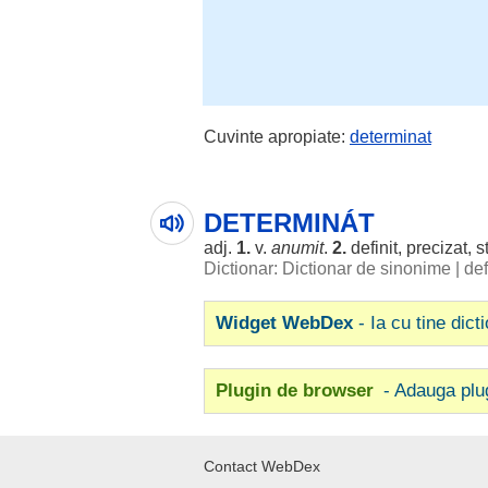
Cuvinte apropiate:
determinat
DETERMINÁT
adj.
1.
v.
anumit
.
2.
definit
,
precizat
,
s
Dictionar: Dictionar de sinonime
|
def
Widget WebDex
- Ia cu tine dict
Plugin de browser
- Adauga plu
Contact WebDex