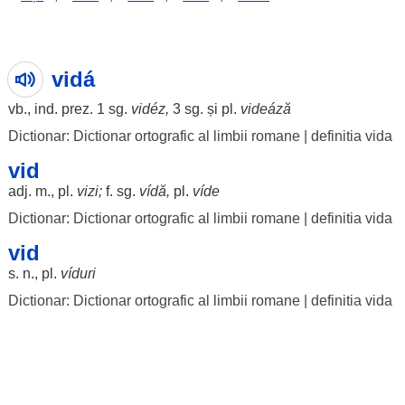
vidá
vb., ind. prez. 1 sg.
vidéz
,
3 sg. și pl.
videáză
Dictionar: Dictionar ortografic al limbii romane
|
definitia vida
vid
adj. m., pl.
vizi
;
f. sg.
vídă,
pl.
víde
Dictionar: Dictionar ortografic al limbii romane
|
definitia vida
vid
s. n., pl.
víduri
Dictionar: Dictionar ortografic al limbii romane
|
definitia vida