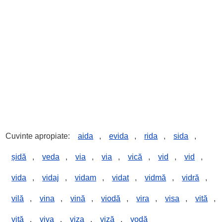
Cuvinte apropiate:
aida
,
evida
,
rida
,
sida
,
șidă
,
veda
,
via
,
via
,
vică
,
vid
,
vid
,
vida
,
vidaj
,
vidam
,
vidat
,
vidmă
,
vidră
,
vilă
,
vina
,
vină
,
viodă
,
vira
,
visa
,
vită
,
viță
,
viva
,
viza
,
viză
,
vodă