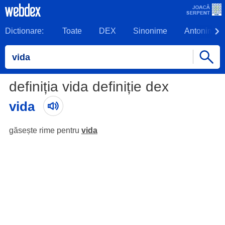
Dictionare:
Toate
DEX
Sinonime
Antonime
definiția vida definiție dex
vida
găsește rime pentru
vida