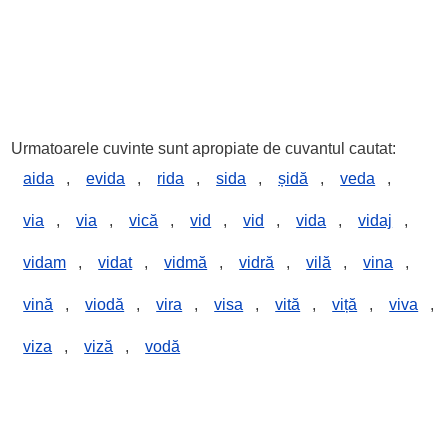
Urmatoarele cuvinte sunt apropiate de cuvantul cautat:
aida
,
evida
,
rida
,
sida
,
șidă
,
veda
,
via
,
via
,
vică
,
vid
,
vid
,
vida
,
vidaj
,
vidam
,
vidat
,
vidmă
,
vidră
,
vilă
,
vina
,
vină
,
viodă
,
vira
,
visa
,
vită
,
viță
,
viva
,
viza
,
viză
,
vodă