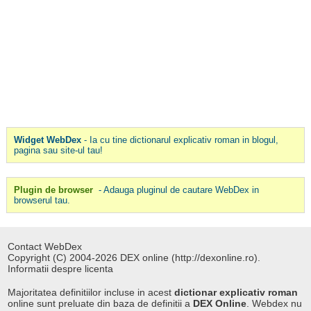
Widget WebDex
- Ia cu tine dictionarul explicativ roman in blogul,
pagina sau site-ul tau!
Plugin de browser
- Adauga pluginul de cautare WebDex in
browserul tau.
Contact WebDex
Copyright (C) 2004-2026 DEX online (http://dexonline.ro).
Informatii despre licenta
Majoritatea definitiilor incluse in acest
dictionar explicativ roman
online sunt preluate din baza de definitii a
DEX Online
. Webdex nu