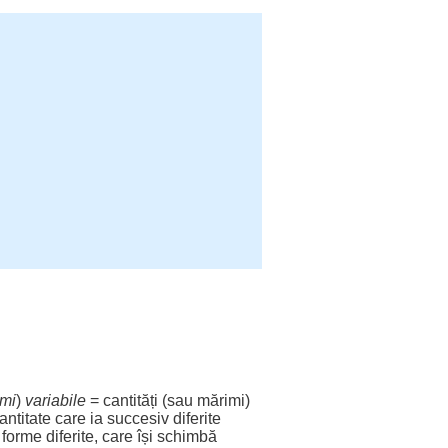
mi
)
variabile
=
cantități
(sau
mărimi
)
antitate
care ia
succesiv
diferite
e
forme
diferite
, care își
schimbă