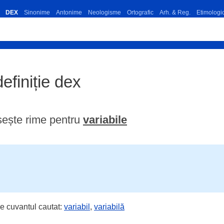
DEX
Sinonime
Antonime
Neologisme
Ortografic
Arh. & Reg.
Etimologi
definiție dex
sește rime pentru
variabile
e cuvantul cautat:
variabil
,
variabilă