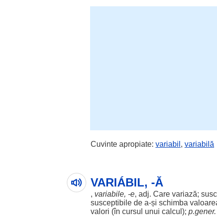
Cuvinte apropiate:
variabil
,
variabilă
VARIÁBIL, -Ă
,
variabile, -e
, adj. Care
variază
;
susc
susceptibile
de a-și
schimba
valoare
valori
(în
cursul
unui
calcul
);
p.gener.