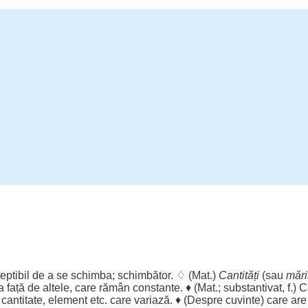
eptibil
de a se
schimba
;
schimbător
. ♢ (
Mat
.)
Cantități
(sau
mări
a
față
de
altele
, care
rămân
constante
. ♦ (
Mat
.; substantivat, f.)
C
cantitate
,
element
etc. care
variază
. ♦ (
Despre
cuvinte
) care ar