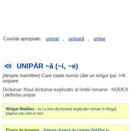
Cuvinte apropiate:
unipar
,
unipară
,
unitar
UNIPÁR ~ă (~i, ~e)
(
despre
mamifere
) Care
naște
numai
câte
un
singur
pui
. /<fr.
unipare
Dictionar: Noul dictionar explicativ al limbii romane - NODEX
|
definitia unipar
Widget WebDex
- Ia cu tine dictionarul explicativ roman in blogul,
pagina sau site-ul tau!
Plugin de browser
- Adauga pluginul de cautare WebDex in