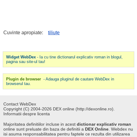
Cuvinte apropiate:
tiliuțe
Widget WebDex
- Ia cu tine dictionarul explicativ roman in blogul,
pagina sau site-ul tau!
Plugin de browser
- Adauga pluginul de cautare WebDex in
browserul tau.
Contact WebDex
Copyright (C) 2004-2026 DEX online (http://dexonline.ro).
Informatii despre licenta
Majoritatea definitiilor incluse in acest
dictionar explicativ roman
online sunt preluate din baza de definitii a
DEX Online
. Webdex nu
isi asuma responsabilitatea pentru faptele ce rezulta din utilizarea