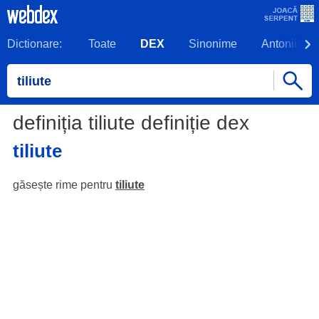
Dictionare:
Toate
DEX
Sinonime
Antonime
definiția tiliute definiție dex
tiliute
găsește rime pentru
tiliute