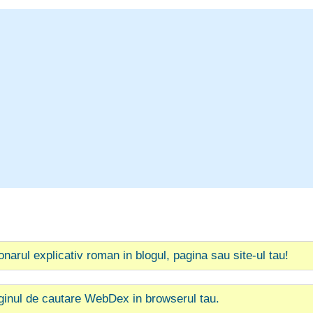
ionarul explicativ roman in blogul, pagina sau site-ul tau!
ginul de cautare WebDex in browserul tau.