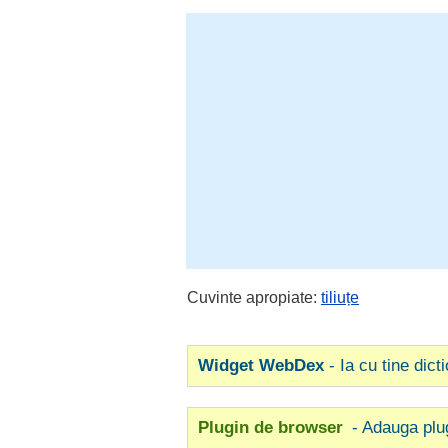
Cuvinte apropiate:
tiliuțe
Widget WebDex
- Ia cu tine dict
Plugin de browser
- Adauga plu