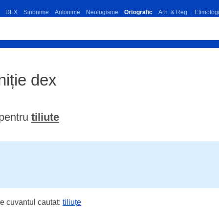
DEX
Sinonime
Antonime
Neologisme
Ortografic
Arh. & Reg.
Etimolog
iniție dex
 pentru
tiliute
e cuvantul cautat:
tiliuțe