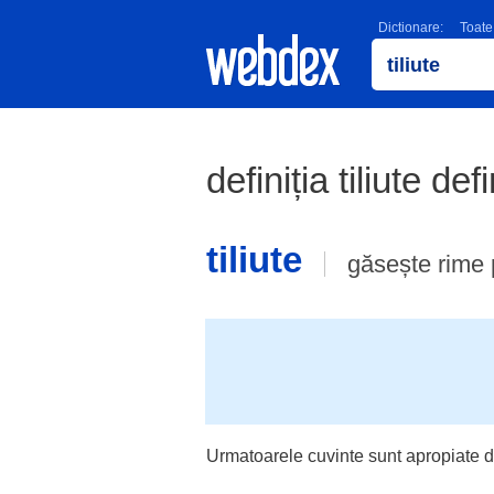
Dictionare:
Toate
definiția tiliute def
tiliute
găsește rime
Urmatoarele cuvinte sunt apropiate d