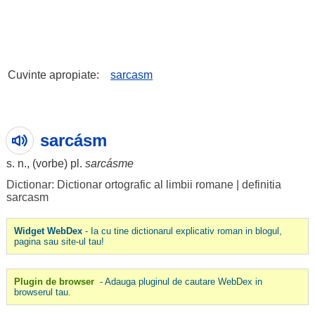
Cuvinte apropiate:
sarcasm
sarcásm
s. n., (
vorbe
) pl.
sarcásme
Dictionar: Dictionar ortografic al limbii romane
|
definitia
sarcasm
Widget WebDex
- Ia cu tine dictionarul explicativ roman in blogul,
pagina sau site-ul tau!
Plugin de browser
- Adauga pluginul de cautare WebDex in
browserul tau.