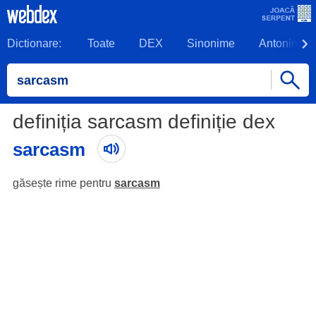
Dictionare:
Toate
DEX
Sinonime
Antonime
definiția sarcasm definiție dex
sarcasm
găsește rime pentru
sarcasm