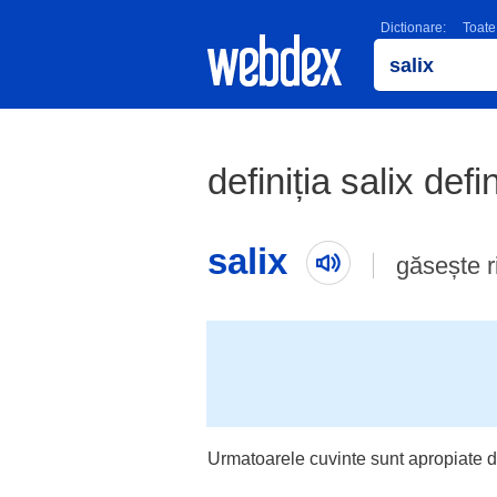
Dictionare:
Toate
definiția salix defi
salix
găsește 
Urmatoarele cuvinte sunt apropiate d