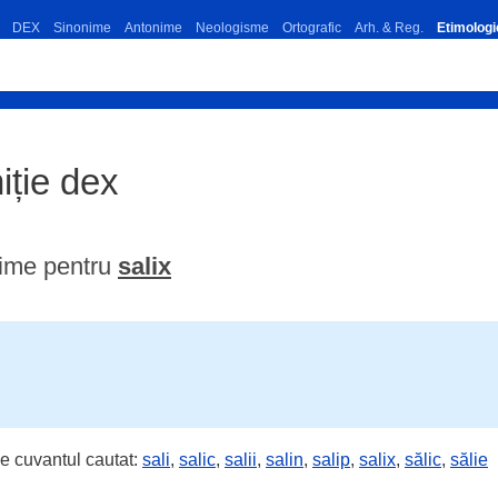
DEX
Sinonime
Antonime
Neologisme
Ortografic
Arh. & Reg.
Etimologi
niție dex
rime pentru
salix
e cuvantul cautat:
sali
,
salic
,
salii
,
salin
,
salip
,
salix
,
sălic
,
sălie