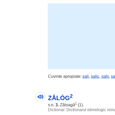
Cuvinte apropiate:
sali
,
salic
,
salii
,
sa
2
ZĂLÓG
1
s.n.
3.
Zăloagă
(1).
Dictionar: Dictionarul etimologic ro