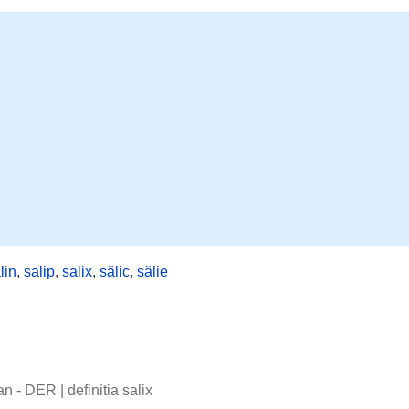
lin
,
salip
,
salix
,
sălic
,
sălie
man - DER
|
definitia salix