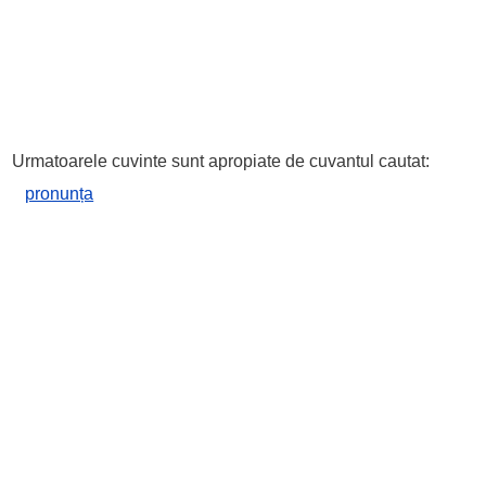
Urmatoarele cuvinte sunt apropiate de cuvantul cautat:
pronunța