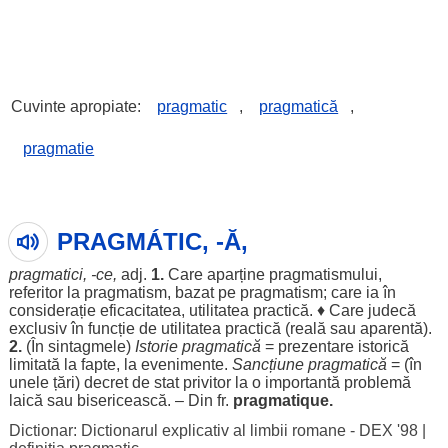
Cuvinte apropiate:
pragmatic
,
pragmatică
,
pragmatie
PRAGMÁTIC, -Ă,
pragmatici
, -ce,
adj.
1.
Care
aparține
pragmatismului
,
referitor
la
pragmatism
,
bazat
pe
pragmatism
; care ia în
considerație
eficacitatea
,
utilitatea
practică
. ♦ Care
judecă
exclusiv
în
funcție
de
utilitatea
practică
(
reală
sau
aparentă
).
2.
(În
sintagmele
)
Istorie
pragmatică
=
prezentare
istorică
limitată
la
fapte
, la
evenimente
.
Sancțiune
pragmatică
= (în
unele
țări
)
decret
de
stat
privitor
la o
importantă
problemă
laică
sau
bisericească
. – Din fr.
pragmatique.
Dictionar: Dictionarul explicativ al limbii romane - DEX '98
|