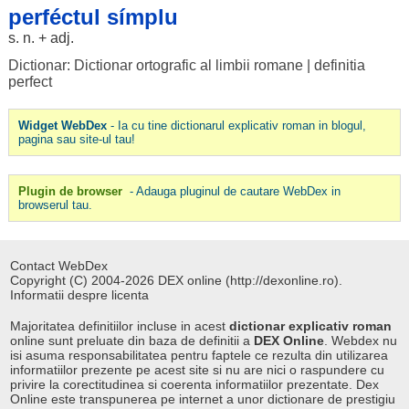
perféctul símplu
s. n. + adj.
Dictionar: Dictionar ortografic al limbii romane
|
definitia
perfect
Widget WebDex
- Ia cu tine dictionarul explicativ roman in blogul,
pagina sau site-ul tau!
Plugin de browser
- Adauga pluginul de cautare WebDex in
browserul tau.
Contact WebDex
Copyright (C) 2004-2026 DEX online (http://dexonline.ro).
Informatii despre licenta
Majoritatea definitiilor incluse in acest
dictionar explicativ roman
online sunt preluate din baza de definitii a
DEX Online
. Webdex nu
isi asuma responsabilitatea pentru faptele ce rezulta din utilizarea
informatiilor prezente pe acest site si nu are nici o raspundere cu
privire la corectitudinea si coerenta informatiilor prezentate. Dex
Online este transpunerea pe internet a unor dictionare de prestigiu