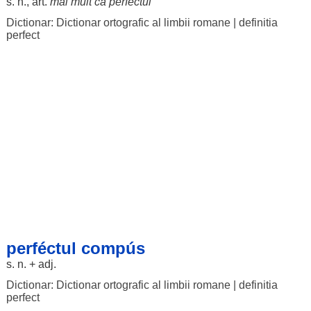
s. n., art.
mai
mult
ca
perféctul
Dictionar: Dictionar ortografic al limbii romane
|
definitia
perfect
perféctul compús
s. n. + adj.
Dictionar: Dictionar ortografic al limbii romane
|
definitia
perfect