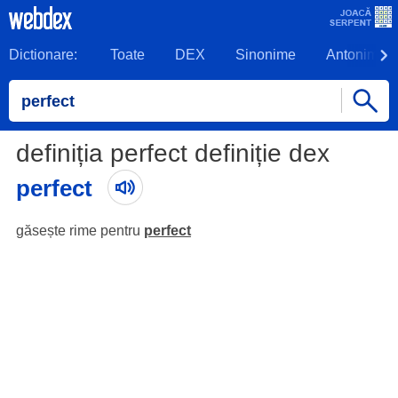
Dictionare:
Toate
DEX
Sinonime
Antonime
definiția perfect definiție dex
perfect
găsește rime pentru
perfect