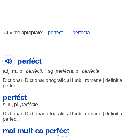
Cuvinte apropiate:
perfect
,
perfecta
perféct
adj. m., pl.
perfécți
;
f. sg.
perféctă
, pl.
perfécte
Dictionar: Dictionar ortografic al limbii romane
|
definitia
perfect
perféct
s. n., pl.
perfécte
Dictionar: Dictionar ortografic al limbii romane
|
definitia
perfect
mai mult ca perféct