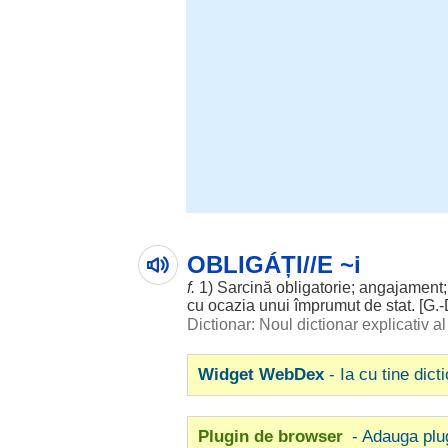
OBLIGÁȚI//E ~i
f.
1)
Sarcină
obligatorie
;
angajament
cu
ocazia
unui
împrumut
de
stat
. [G.
Dictionar: Noul dictionar explicativ 
Widget WebDex
- Ia cu tine dict
Plugin de browser
- Adauga plu