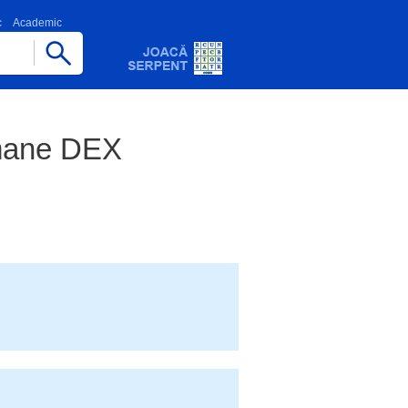
c
Academic
Romane DEX