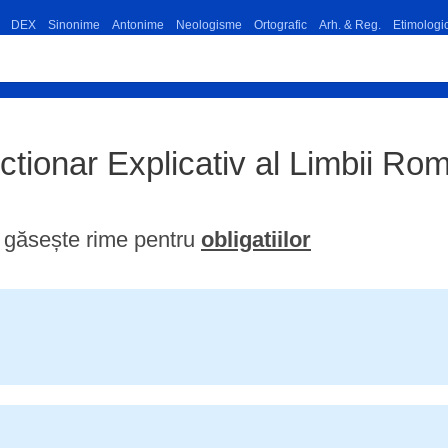
DEX
Sinonime
Antonime
Neologisme
Ortografic
Arh. & Reg.
Etimologi
Dictionar Explicativ al Limbii 
găsește rime pentru
obligatiilor