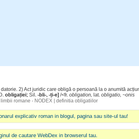
;
datorie
. 2)
Act
juridic
care
obligă
o
persoană
la o
anumită
acțiu
-D.
obligației
;
Sil.
-bli-, -ți-e]
/<fr.
obligation,
lat.
obligatio, ~onis
al limbii romane - NODEX
|
definitia obligatiilor
ionarul explicativ roman in blogul, pagina sau site-ul tau!
ginul de cautare WebDex in browserul tau.