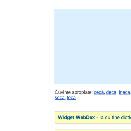
Cuvinte apropiate:
cecă
,
deca
,
îneca
seca
,
tecă
Widget WebDex
- Ia cu tine dict