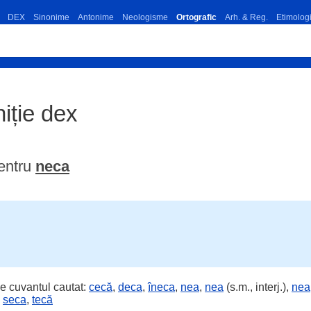
DEX
Sinonime
Antonime
Neologisme
Ortografic
Arh. & Reg.
Etimolog
niție dex
entru
neca
e cuvantul cautat:
cecă
,
deca
,
îneca
,
nea
,
nea
(s.m., interj.),
nea
,
seca
,
tecă