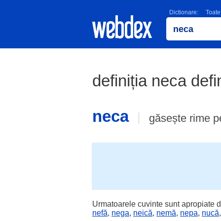
Dictionare:
Toate
definiția neca defi
neca
găsește rime p
Urmatoarele cuvinte sunt apropiate d
nefă
,
nega
,
neică
,
nemă
,
nepa
,
nucă