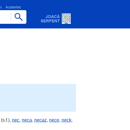
ic
Academic
(s.f.),
nec
,
neca
,
necaz
,
nece
,
neck
,