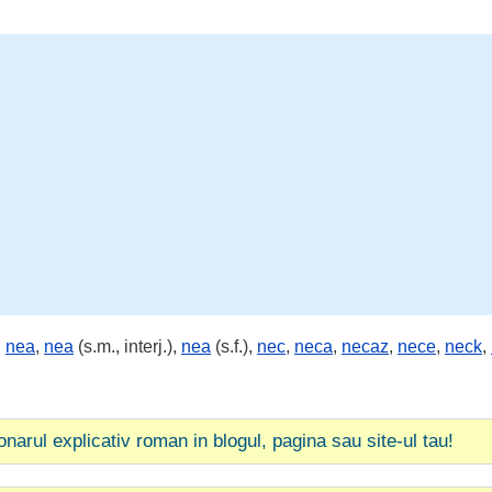
,
nea
,
nea
(s.m., interj.),
nea
(s.f.),
nec
,
neca
,
necaz
,
nece
,
neck
,
ionarul explicativ roman in blogul, pagina sau site-ul tau!