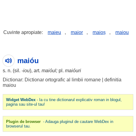
Cuvinte apropiate:
maieu
,
maior
,
maioș
,
maiou
maióu
s. n. (
sil
.
-iou
), art.
maióul
;
pl.
maióuri
Dictionar: Dictionar ortografic al limbii romane
|
definitia
maiou
Widget WebDex
- Ia cu tine dictionarul explicativ roman in blogul,
pagina sau site-ul tau!
Plugin de browser
- Adauga pluginul de cautare WebDex in
browserul tau.