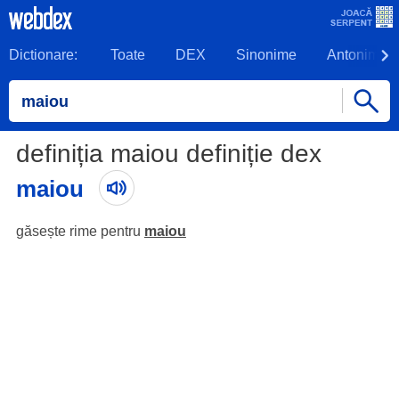
Dictionare:
Toate
DEX
Sinonime
Antonime
definiția maiou definiție dex
maiou
găsește rime pentru
maiou