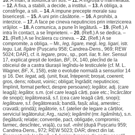
10.
A întări, a solidifica un
sos
. –
11.
A îngroșa o marmeladă.
–
12.
A fixa, a stabili, a
decide
, a institui. –
13.
A
obliga
, a
constrînge, a sili. –
14.
A
impune
precepte
morale
sau
bisericești. –
15.
A
uni
prin căsătorie. –
16.
A prohibi, a
interzice. –
17.
A
face
pe cineva neputincios prin interzicerea
vrăjilor
. –
18.
A comunica, a pune în legătură. –
19.
(Refl.) A
intra
în contact, a se împrieteni. –
20.
(Refl.) A se dedica. –
21.
(Refl.) A se încăiera cu cineva. –
22.
(Refl.) A se
compromite, a
obliga
. – Mr.,
leg
, ligare,
megl.
leg
, ligari,
istr.
legu
. Lat.
lĭgāre
(Pușcariu 958; Candrea-Dens., 969; REW
5024;
DAR
), cf. it.
legare,
prov., sp.,
port
.
liar,
fr.
lier
. Sensul
17, explicat
greșit
de
Iordan
,
BF
, IX, 140, plecînd de la
obiceiul
de a castra tăurașii legîndu-
le
testiculele (cf. M. L.
Wagner,
BF
, X, 158), este o evoluție normală a sensurilor 14
și 16. Der.
legat,
adj. (unit, fixat, înțepenit; broșat, coerent;
gros
, dens; robust,
voinic
;
obligat
;
îngrădit
; neputincios;
împlinit, format
perfect
, despre
persoane
);
legător,
adj. (care
leagă
);
legător,
s.m. (cel care
leagă
cărți
,
paie
etc.; încărcător
de
snopi
);
legătoreasă,
s.f. (
cea
care
leagă
cărți
,
snopi
);
legătoare,
s.f. (legătoreasă;
bandă
,
fașă
; aliaj,
amestec
;
cravată
;
grindă
);
legătorie,
s.f. (atelier de legare a
cărților
,
serviciul legătorului; Arg., razie);
legămînt
(mr.
ligămîntu
), s.n.
(legătură; relație; convenție, pact, obligație, compromis;
farmec
, descîntec,
vrajă
), cu suf. -
mînt
(după Pușcariu 959;
Candrea-Dens., 972; REW 5023;
DAR
;
direct
din lat.