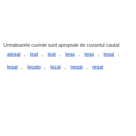
Urmatoarele cuvinte sunt apropiate de cuvantul cautat:
alegat
,
leat
,
leat
,
lega
,
lega
,
legal
,
legat
,
legato
,
lezat
,
negat
,
regat