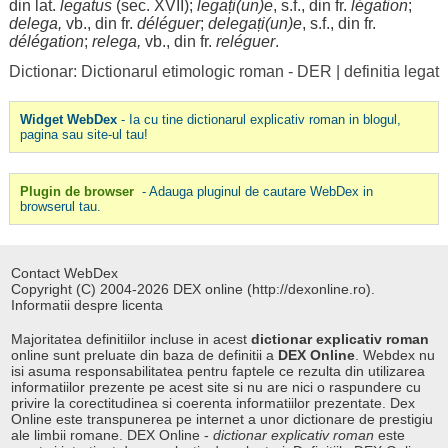
din lat.
legatus
(
sec
. XVII);
legați
(un)e
, s.f., din fr.
légation
;
delega,
vb., din fr.
déléguer
;
delegați(un)e
, s.f., din fr.
délégation
;
relega,
vb., din fr.
reléguer
.
Dictionar: Dictionarul etimologic roman - DER
|
definitia legat
Widget WebDex
- Ia cu tine dictionarul explicativ roman in blogul,
pagina sau site-ul tau!
Plugin de browser
- Adauga pluginul de cautare WebDex in
browserul tau.
Contact WebDex
Copyright (C) 2004-2026 DEX online (http://dexonline.ro).
Informatii despre licenta
Majoritatea definitiilor incluse in acest
dictionar explicativ roman
online sunt preluate din baza de definitii a
DEX Online
. Webdex nu
isi asuma responsabilitatea pentru faptele ce rezulta din utilizarea
informatiilor prezente pe acest site si nu are nici o raspundere cu
privire la corectitudinea si coerenta informatiilor prezentate. Dex
Online este transpunerea pe internet a unor dictionare de prestigiu
ale limbii romane. DEX Online -
dictionar explicativ roman
este