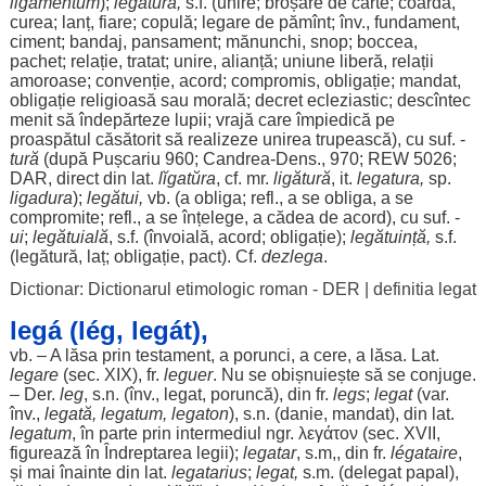
lĭgamentum
);
legătură,
s.f. (unire; broșare de
carte
;
coardă
,
curea
;
lanț
,
fiare
; copulă; legare de pămînt; înv., fundament,
ciment
; bandaj, pansament; mănunchi,
snop
;
boccea
,
pachet
; relație, tratat; unire, alianță; uniune
liberă
, relații
amoroase; convenție,
acord
; compromis, obligație; mandat,
obligație religioasă sau
morală
; decret ecleziastic; descîntec
menit
să îndepărteze
lupii
;
vrajă
care
împiedică
pe
proaspătul
căsătorit să realizeze unirea trupească), cu suf. -
tură
(după Pușcariu 960; Candrea-Dens., 970; REW 5026;
DAR
,
direct
din lat.
lĭgatŭra
, cf. mr.
ligătură
, it.
legatura,
sp.
ligadura
);
legătui,
vb. (a
obliga
; refl., a se
obliga
, a se
compromite; refl., a se
înțelege
, a
cădea
de
acord
), cu suf. -
ui
;
legătuială
, s.f. (învoială,
acord
; obligație);
legătuință,
s.f.
(legătură, laț; obligație, pact). Cf.
dezlega
.
Dictionar: Dictionarul etimologic roman - DER
|
definitia legat
legá (lég, legát),
vb. – A
lăsa
prin
testament
, a
porunci
, a
cere
, a
lăsa
. Lat.
legare
(
sec
. XIX), fr.
leguer
. Nu se obișnuiește să se
conjuge
.
– Der.
leg
, s.n. (înv., legat, poruncă), din fr.
legs
;
legat
(var.
înv.,
legată, legatum, legaton
), s.n. (
danie
, mandat), din lat.
legatum
, în
parte
prin intermediul ngr. λεγάτον (
sec
. XVII,
figurează în Îndreptarea
legii
);
legatar
, s.m,, din fr.
légataire
,
și mai
înainte
din lat.
legatarius
;
legat,
s.m. (delegat papal),