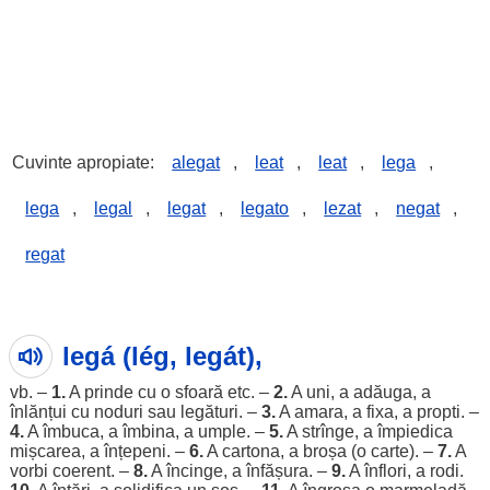
Cuvinte apropiate:
alegat
,
leat
,
leat
,
lega
,
lega
,
legal
,
legat
,
legato
,
lezat
,
negat
,
regat
legá (lég, legát),
vb. –
1.
A
prinde
cu o
sfoară
etc. –
2.
A
uni
, a adăuga, a
înlănțui cu
noduri
sau legături. –
3.
A
amara
, a fixa, a
propti
. –
4.
A
îmbuca
, a
îmbina
, a
umple
. –
5.
A strînge, a
împiedica
mișcarea, a înțepeni. –
6.
A cartona, a
broșa
(o
carte
). –
7.
A
vorbi coerent. –
8.
A
încinge
, a înfășura. –
9.
A înflori, a rodi.