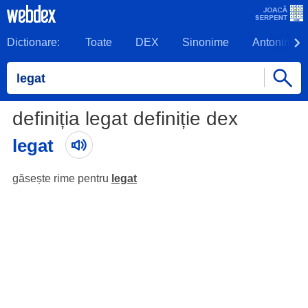
Dictionare:
Toate
DEX
Sinonime
Antonime
definiția legat definiție dex
legat
găsește rime pentru
legat