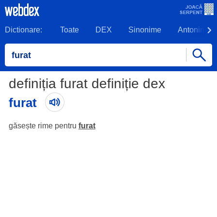
Dictionare:
Toate
DEX
Sinonime
Antonime
definiția furat definiție dex
furat
găsește rime pentru
furat