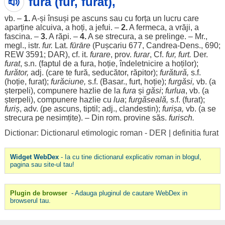
furá (fúr, furát),
vb. –
1.
A-și însuși pe
ascuns
sau cu forța un lucru care
aparține alcuiva, a
hoți
, a jefui. –
2.
A fermeca, a
vrăji
, a
fascina
. –
3.
A
răpi
. –
4.
A se
strecura
, a se prelinge. – Mr.,
megl., istr.
fur
.
Lat.
fūrāre
(Pușcariu 677, Candrea-Dens., 690;
REW 3591;
DAR
), cf. it.
furare
, prov.
furar
, Cf.
fur
,
furt
.
Der.
furat
, s.n. (
faptul
de a
fura
, hoție, îndeletnicire a
hoților
);
furător,
adj. (care te
fură
, seducător, răpitor);
furătură,
s.f.
(hoție, furat);
furăciune,
s.f. (Basar.,
furt
, hoție);
furgăsi,
vb. (a
șterpeli
),
compunere
hazlie de la
fura
și
găsi
;
furlua
, vb. (a
șterpeli
),
compunere
hazlie cu
lua
;
furgăseală,
s.f. (furat);
furiș
, adv. (pe
ascuns
,
tiptil
; adj., clandestin);
furișa,
vb. (a se
strecura
pe nesimțite). – Din
rom
. provine
săs
.
furisch.
Dictionar: Dictionarul etimologic roman - DER
|
definitia furat
Widget WebDex
- Ia cu tine dictionarul explicativ roman in blogul,
pagina sau site-ul tau!
Plugin de browser
- Adauga pluginul de cautare WebDex in
browserul tau.