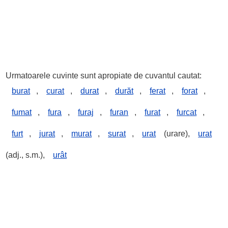
Urmatoarele cuvinte sunt apropiate de cuvantul cautat:
burat
,
curat
,
durat
,
durăt
,
ferat
,
forat
,
fumat
,
fura
,
furaj
,
furan
,
furat
,
furcat
,
furt
,
jurat
,
murat
,
surat
,
urat
(urare),
urat
(adj., s.m.),
urât