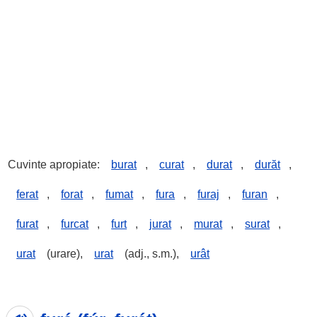
Cuvinte apropiate:
burat
,
curat
,
durat
,
durăt
,
ferat
,
forat
,
fumat
,
fura
,
furaj
,
furan
,
furat
,
furcat
,
furt
,
jurat
,
murat
,
surat
,
urat
(urare),
urat
(adj., s.m.),
urât