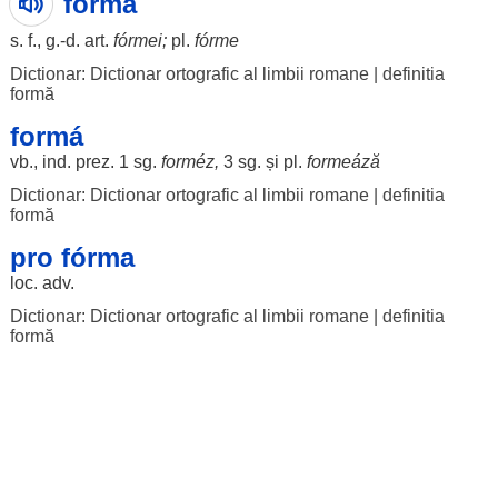
fórmă
s. f., g.-d. art.
fórmei
;
pl.
fórme
Dictionar: Dictionar ortografic al limbii romane
|
definitia
formă
formá
vb., ind. prez. 1 sg.
forméz
,
3 sg. și pl.
formeáză
Dictionar: Dictionar ortografic al limbii romane
|
definitia
formă
pro fórma
loc
. adv.
Dictionar: Dictionar ortografic al limbii romane
|
definitia
formă