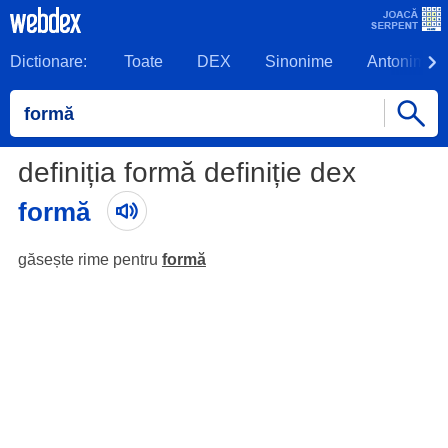
Dictionare:
Toate
DEX
Sinonime
Antonime
definiția formă definiție dex
formă
găsește rime pentru
formă