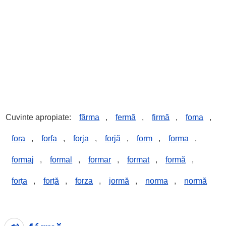
Cuvinte apropiate:
fărma
,
fermă
,
firmă
,
foma
,
fora
,
forfa
,
forja
,
forjă
,
form
,
forma
,
formaj
,
formal
,
formar
,
format
,
formă
,
forța
,
forță
,
forza
,
jormă
,
norma
,
normă