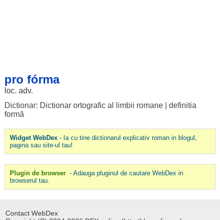
pro fórma
loc
. adv.
Dictionar: Dictionar ortografic al limbii romane
|
definitia
formă
Widget WebDex
- Ia cu tine dictionarul explicativ roman in blogul,
pagina sau site-ul tau!
Plugin de browser
- Adauga pluginul de cautare WebDex in
browserul tau.
Contact WebDex