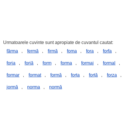
Urmatoarele cuvinte sunt apropiate de cuvantul cautat:
fărma
,
fermă
,
firmă
,
foma
,
fora
,
forfa
,
forja
,
forjă
,
form
,
forma
,
formaj
,
formal
,
formar
,
format
,
formă
,
forța
,
forță
,
forza
,
jormă
,
norma
,
normă