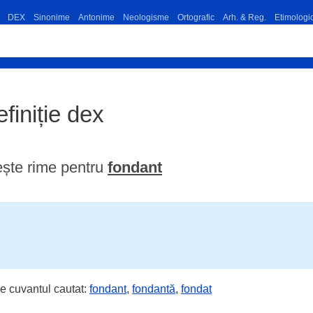
DEX
Sinonime
Antonime
Neologisme
Ortografic
Arh. & Reg.
Etimologi
efiniție dex
ște rime pentru
fondant
e cuvantul cautat:
fondant
,
fondantă
,
fondat