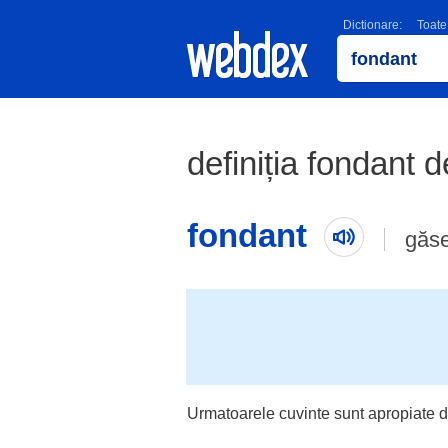
Dictionare:
Toate
definiția fondant d
fondant
găse
Urmatoarele cuvinte sunt apropiate d