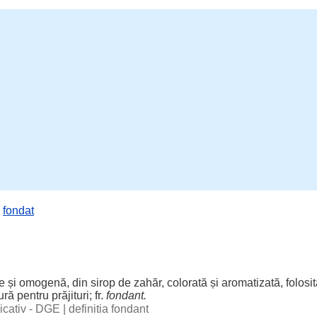
,
fondat
e și omogenă, din sirop de zahăr, colorată și aromatizată, folosi
ă pentru prăjituri; fr.
fondant.
licativ - DGE
|
definitia fondant