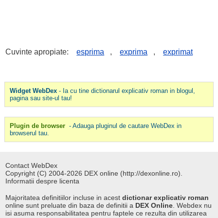
Cuvinte apropiate:
esprima
,
exprima
,
exprimat
Widget WebDex
- Ia cu tine dictionarul explicativ roman in blogul,
pagina sau site-ul tau!
Plugin de browser
- Adauga pluginul de cautare WebDex in
browserul tau.
Contact WebDex
Copyright (C) 2004-2026 DEX online (http://dexonline.ro).
Informatii despre licenta
Majoritatea definitiilor incluse in acest
dictionar explicativ roman
online sunt preluate din baza de definitii a
DEX Online
. Webdex nu
isi asuma responsabilitatea pentru faptele ce rezulta din utilizarea