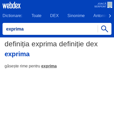
Dictionare:
Toate
DEX
Sinonime
Antonime
definiția exprima definiție dex
exprima
găsește rime pentru
exprima