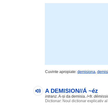
Cuvinte apropiate:
demisiona
,
demis
A DEMISION//Á ~éz
intranz.
A-și da
demisia
. /<fr.
démissi
Dictionar: Noul dictionar explicativ 