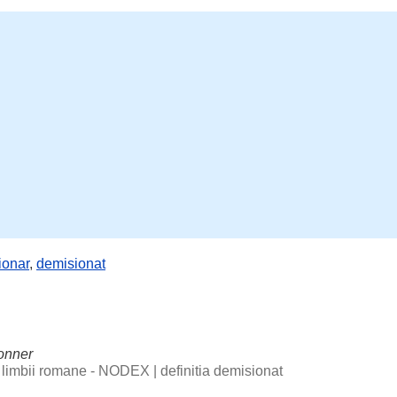
ionar
,
demisionat
onner
al limbii romane - NODEX
|
definitia demisionat