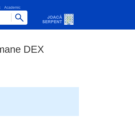
c
Academic
Romane DEX