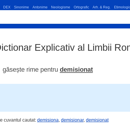
DEX
Sinonime
Antonime
Neologisme
Ortografic
Arh. & Reg.
Etimologi
ictionar Explicativ al Limbii 
găsește rime pentru
demisionat
e cuvantul cautat:
demisiona
,
demisionar
,
demisionat