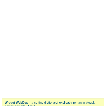
Widget WebDex
- Ia cu tine dictionarul explicativ roman in blogul,