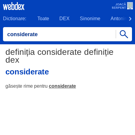
Dictionare:
Toate
DEX
Sinonime
Antonime
definiția considerate definiție
dex
considerate
găsește rime pentru
considerate