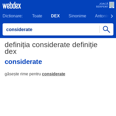
Dictionare:
Toate
DEX
Sinonime
Antonime
definiția considerate definiție
dex
considerate
găsește rime pentru
considerate