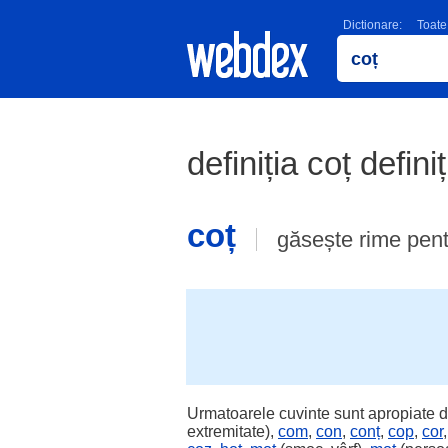
Dictionare:
Toate
definiția coț defini
coț
găsește rime pen
Urmatoarele cuvinte sunt apropiate d
extremitate),
com
,
con
,
conț
,
cop
,
cor