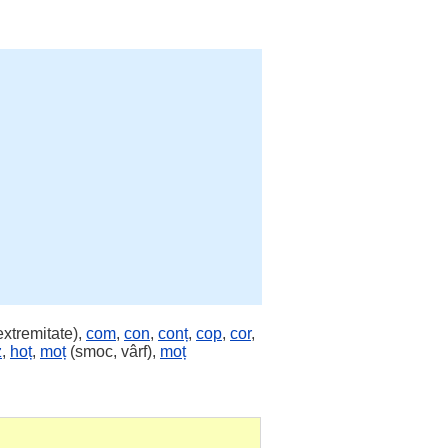
extremitate),
com
,
con
,
conț
,
cop
,
cor
,
z
,
hoț
,
moț
(smoc, vârf),
moț