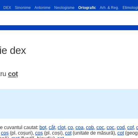
DEX
Sinonime
Antonime
Neologisme
Ortografic
Arh. & Reg.
Etimolog
ție dex
tru
coț
e cuvantul cautat:
boț
,
câț
,
cloț
,
co
,
coa
,
cob
,
coc
,
coc
,
cod
,
cof
,
,
coș
(pl. coșuri),
coș
(pl. coși),
cot
(unitate de măsură),
cot
(geogr