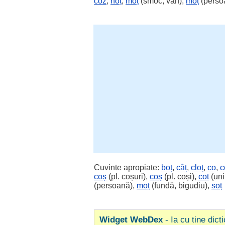
coz
,
hoț
,
moț
(smoc, vârf),
moț
(perso
Cuvinte apropiate:
boț
,
câț
,
cloț
,
co
,
c
coș
(pl. coșuri),
coș
(pl. coși),
cot
(uni
(persoană),
moț
(fundă, bigudiu),
soț
Widget WebDex
- Ia cu tine dict