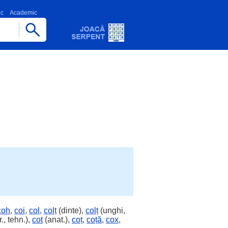
ic
Academic
coh
,
coi
,
col
,
colț
(dinte),
colț
(unghi,
., tehn.),
cot
(anat.),
coț
,
coță
,
cox
,