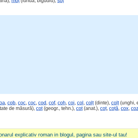
ană),
moț
(fundă, bigudiu),
soț
oa
,
cob
,
coc
,
coc
,
cod
,
cof
,
coh
,
coi
,
col
,
colț
(dinte),
colț
(unghi, 
tate de măsură),
cot
(geogr., tehn.),
cot
(anat.),
coț
,
coță
,
cox
,
co
ionarul explicativ roman in blogul, pagina sau site-ul tau!