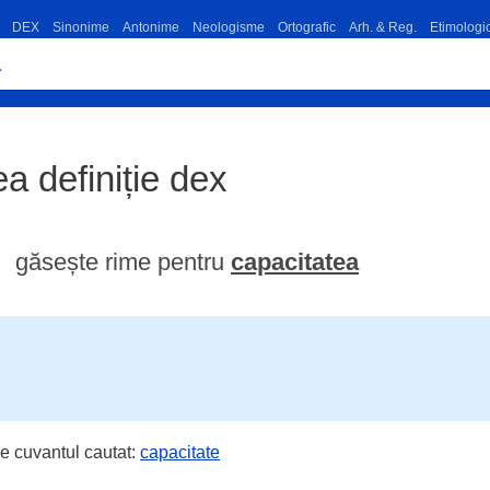
DEX
Sinonime
Antonime
Neologisme
Ortografic
Arh. & Reg.
Etimologi
ea definiție dex
găsește rime pentru
capacitatea
e cuvantul cautat:
capacitate