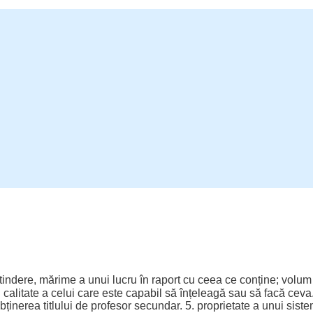
ntindere, mărime a unui lucru în
raport
cu ceea ce
conține
;
volum
.
calitate
a celui care este
capabil
să înțeleagă sau să facă cev
bținerea
titlului
de
profesor
secundar
. 5.
proprietate
a unui
sist