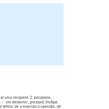
al unui
recipient
. 2. pricepere,
a. ♢
om
destoinic, priceput; învățat,
em
tehnic
de a
executa
o
operație
, de