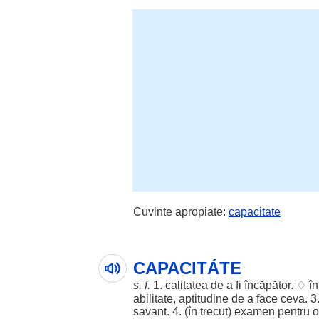
Cuvinte apropiate:
capacitate
CAPACITÁTE
s. f.
1.
calitatea
de a fi încăpător. ♢ î
abilitate
,
aptitudine
de a face ceva. 3
savant
. 4. (în trecut)
examen
pentru o