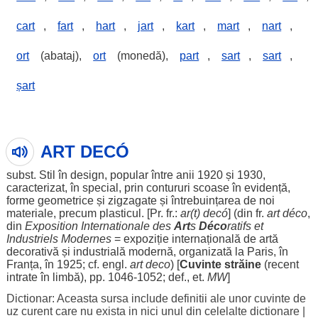
cart
,
fart
,
hart
,
jart
,
kart
,
mart
,
nart
,
ort
(abataj),
ort
(monedă),
part
,
sart
,
sart
,
șart
ART DECÓ
subst. Stil în design, popular între anii 1920 și 1930,
caracterizat, în special, prin contururi scoase în evidență,
forme geometrice și zigzagate și întrebuințarea de noi
materiale, precum plasticul. [Pr. fr.:
ar(t)
decó
] (din fr.
art
déco
,
din
Exposition Internationale des
Art
s
Déco
ratifs et
Industriels Modernes
= expoziție internațională de artă
decorativă și industrială modernă, organizată la Paris, în
Franța, în 1925; cf. engl.
art
deco
) [
Cuvinte străine
(recent
intrate în limbă), pp. 1046-1052; def., et.
MW
]
Dictionar: Aceasta sursa include definitii ale unor cuvinte de
uz curent care nu exista in nici unul din celelalte dictionare
|