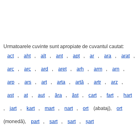
Urmatoarele cuvinte sunt apropiate de cuvantul cautat:
act
,
aht
,
alt
,
ant
,
apt
,
ar
,
ara
,
arat
,
arc
,
arc
,
ard
,
aret
,
arh
,
arm
,
arn
,
arp
,
ars
,
art
,
arta
,
artă
,
artr
,
arz
,
ast
,
at
,
aut
,
ăra
,
ăst
,
cart
,
fart
,
hart
,
jart
,
kart
,
mart
,
nart
,
ort
(abataj),
ort
(monedă),
part
,
sart
,
sart
,
șart