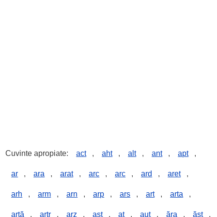
Cuvinte apropiate:
act
,
aht
,
alt
,
ant
,
apt
,
ar
,
ara
,
arat
,
arc
,
arc
,
ard
,
aret
,
arh
,
arm
,
arn
,
arp
,
ars
,
art
,
arta
,
artă
,
artr
,
arz
,
ast
,
at
,
aut
,
ăra
,
ăst
,