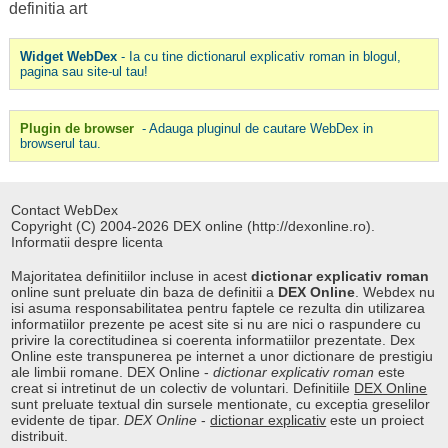
definitia art
Widget WebDex
- Ia cu tine dictionarul explicativ roman in blogul,
pagina sau site-ul tau!
Plugin de browser
- Adauga pluginul de cautare WebDex in
browserul tau.
Contact WebDex
Copyright (C) 2004-2026 DEX online (http://dexonline.ro).
Informatii despre licenta
Majoritatea definitiilor incluse in acest
dictionar explicativ roman
online sunt preluate din baza de definitii a
DEX Online
. Webdex nu
isi asuma responsabilitatea pentru faptele ce rezulta din utilizarea
informatiilor prezente pe acest site si nu are nici o raspundere cu
privire la corectitudinea si coerenta informatiilor prezentate. Dex
Online este transpunerea pe internet a unor dictionare de prestigiu
ale limbii romane. DEX Online -
dictionar explicativ roman
este
creat si intretinut de un colectiv de voluntari. Definitiile
DEX Online
sunt preluate textual din sursele mentionate, cu exceptia greselilor
evidente de tipar.
DEX Online
-
dictionar explicativ
este un proiect
distribuit.