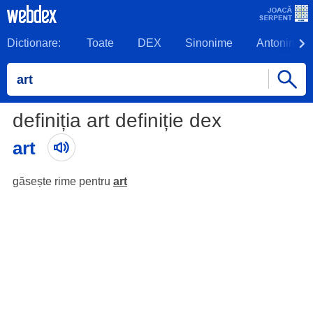
Dictionare:
Toate
DEX
Sinonime
Antonime
definiția art definiție dex
art
găsește rime pentru
art