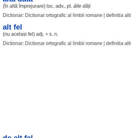
(în altă
împrejurare
)
loc
. adv., pl.
álte
dăți
Dictionar: Dictionar ortografic al limbii romane
|
definitia alti
alt fel
(nu
același
fel
) adj. + s. n.
Dictionar: Dictionar ortografic al limbii romane
|
definitia alti
de alt fel