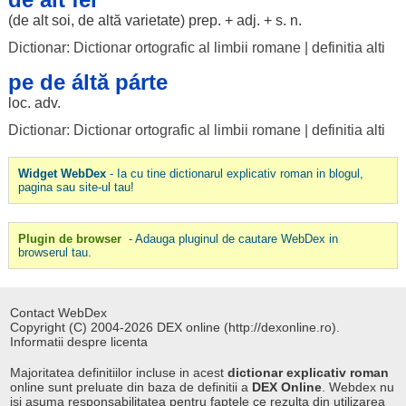
(de
alt
soi
, de altă
varietate
) prep. + adj. + s. n.
Dictionar: Dictionar ortografic al limbii romane
|
definitia alti
pe de áltă párte
loc
. adv.
Dictionar: Dictionar ortografic al limbii romane
|
definitia alti
Widget WebDex
- Ia cu tine dictionarul explicativ roman in blogul,
pagina sau site-ul tau!
Plugin de browser
- Adauga pluginul de cautare WebDex in
browserul tau.
Contact WebDex
Copyright (C) 2004-2026 DEX online (http://dexonline.ro).
Informatii despre licenta
Majoritatea definitiilor incluse in acest
dictionar explicativ roman
online sunt preluate din baza de definitii a
DEX Online
. Webdex nu
isi asuma responsabilitatea pentru faptele ce rezulta din utilizarea