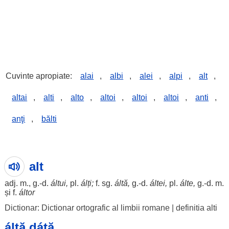
Cuvinte apropiate:
alai
,
albi
,
alei
,
alpi
,
alt
,
altai
,
alti
,
alto
,
altoi
,
altoi
,
altoi
,
anti
,
anţi
,
bălti
alt
adj. m., g.-d.
áltui
,
pl.
álți;
f. sg.
áltă,
g.-d.
áltei
,
pl.
álte,
g.-d. m.
și f.
áltor
Dictionar: Dictionar ortografic al limbii romane
|
definitia alti
áltă dátă