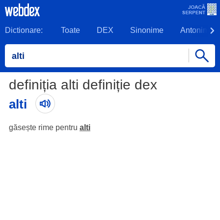
Dictionare:
Toate
DEX
Sinonime
Antonime
definiția alti definiție dex
alti
găsește rime pentru
alti