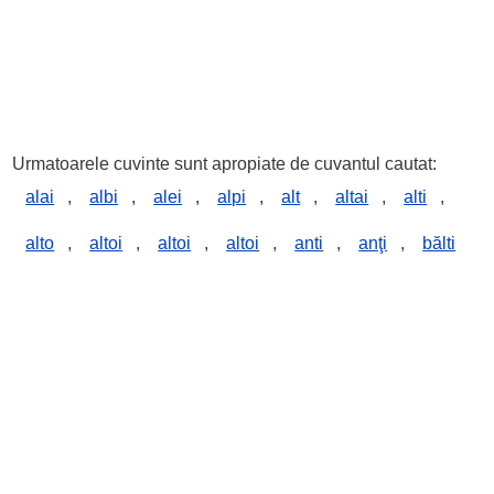
Urmatoarele cuvinte sunt apropiate de cuvantul cautat:
alai
,
albi
,
alei
,
alpi
,
alt
,
altai
,
alti
,
alto
,
altoi
,
altoi
,
altoi
,
anti
,
anţi
,
bălti