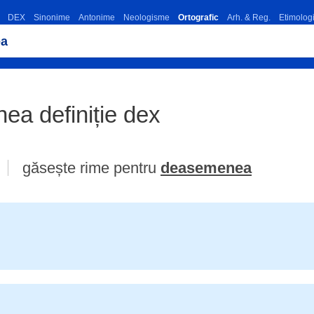
DEX
Sinonime
Antonime
Neologisme
Ortografic
Arh. & Reg.
Etimolog
ea definiție dex
găsește rime pentru
deasemenea