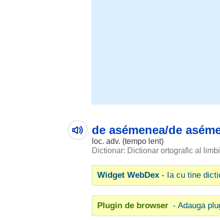
de asémenea/de aséme
loc
. adv. (
tempo
lent
)
Dictionar: Dictionar ortografic al lim
Widget WebDex
- Ia cu tine dict
Plugin de browser
- Adauga plu