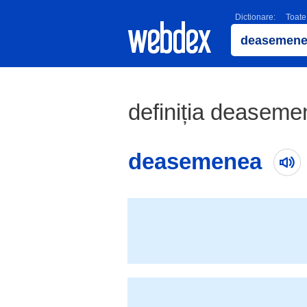
Dictionare:
Toate
definiția deasemen
deasemenea