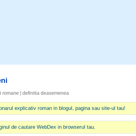
ni
bii romane
|
definitia deasemenea
ionarul explicativ roman in blogul, pagina sau site-ul tau!
ginul de cautare WebDex in browserul tau.